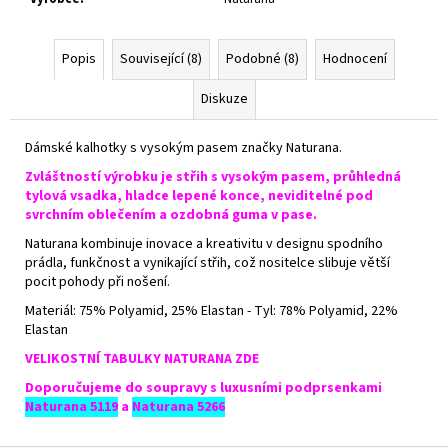
Popis
Související (8)
Podobné (8)
Hodnocení
Diskuze
Dámské kalhotky s vysokým pasem značky Naturana.
Zvláštností výrobku je střih s vysokým pasem, průhledná
tylová vsadka, hladce lepené konce, neviditelné pod
svrchním oblečením a ozdobná guma v pase.
Naturana kombinuje inovace a kreativitu v designu spodního
prádla, funkčnost a vynikající střih, což nositelce slibuje větší
pocit pohody při nošení.
Materiál: 75% Polyamid, 25% Elastan - Tyl: 78% Polyamid, 22%
Elastan
VELIKOSTNÍ TABULKY NATURANA ZDE
Doporučujeme do soupravy s luxusními podprsenkami
Naturana 5119
a
Naturana 5266