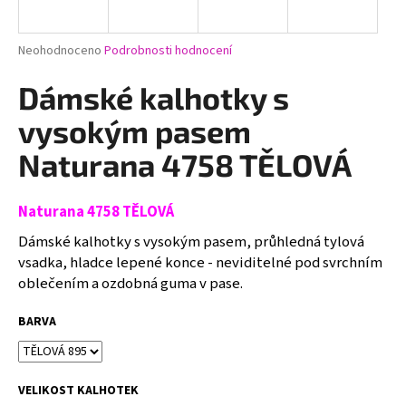
a
j
Průměrné
Neohodnoceno
Podrobnosti hodnocení
í
hodnocení
produktu
Dámské kalhotky s
t
je
?
0,0
vysokým pasem
z
5
Naturana 4758 TĚLOVÁ
hvězdiček.
Naturana 4758 TĚLOVÁ
HLEDAT
Dámské kalhotky s vysokým pasem, průhledná tylová
vsadka, hladce lepené konce - neviditelné pod svrchním
oblečením a ozdobná guma v pase.
D
o
BARVA
p
o
r
u
VELIKOST KALHOTEK