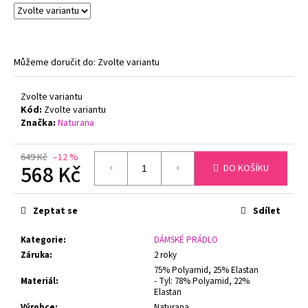
č
u
j
e
m
Můžeme doručit do:
Zvolte variantu
e
Zvolte variantu
Kód:
Zvolte variantu
PODPRSENKA
Značka:
Naturana
S
KOSTICÍ
FELINA
649 Kč
–12 %
RHAPSODY
568 Kč
DO KOŠÍKU
205210
BÍLÁ
Měrná
cena:
1
Zeptat se
Sdílet
650
Kč
Kategorie
:
DÁMSKÉ PRÁDLO
Původně:
2
Záruka
:
2 roky
100
75% Polyamid, 25% Elastan
Kč
Materiál
:
- Tyl: 78% Polyamid, 22%
Elastan
Výrobce
:
Naturana