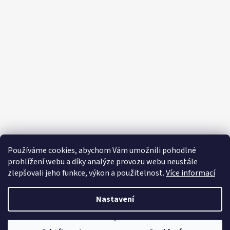
Z
á
p
a
t
í
Používáme cookies, abychom Vám umožnili pohodlné
prohlížení webu a díky analýze provozu webu neustále
zlepšovali jeho funkce, výkon a použitelnost.
Více informací
Nastavení
Vytvořil Shoptet
Copyright 2026
Editapradlo.cz
. Všechna práva vyhrazena.
Upravit