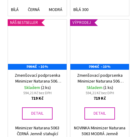
BÍLÁ
ČERNÁ
MODRÁ
TĚLOVÁ
BÍLÁ 300
VANILKA
RŮŽOVÁ 6
NÁŠ BESTSELLER
VÝPRODEJ
799 KČ
–10 %
799 KČ
–10 %
Zmenšovací podprsenka
Zmenšovací podprsenka
Minimizer Naturana 5063
Minimizer Naturana 5063
ČERNÁ
MODRÁ
Skladem
(2 ks)
Skladem
(1 ks)
594,21 Kč bez DPH
594,21 Kč bez DPH
719 Kč
719 Kč
DETAIL
DETAIL
Minimizer Naturana 5063
NOVINKA Minimizer Naturana
ČERNÁ Jemně stahující
5063 MODRÁ Jemně