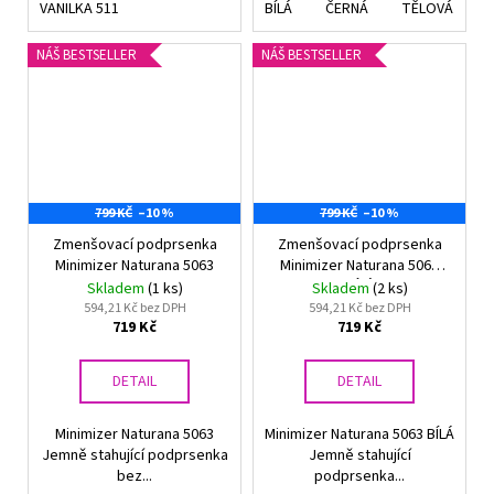
VANILKA 511
BÍLÁ
ČERNÁ
TĚLOVÁ
V
NÁŠ BESTSELLER
NÁŠ BESTSELLER
799 KČ
–10 %
799 KČ
–10 %
Zmenšovací podprsenka
Zmenšovací podprsenka
Minimizer Naturana 5063
Minimizer Naturana 5063
BÍLÁ
Skladem
(1 ks)
Skladem
(2 ks)
594,21 Kč bez DPH
594,21 Kč bez DPH
719 Kč
719 Kč
DETAIL
DETAIL
Minimizer Naturana 5063
Minimizer Naturana 5063 BÍLÁ
Jemně stahující podprsenka
Jemně stahující
bez...
podprsenka...