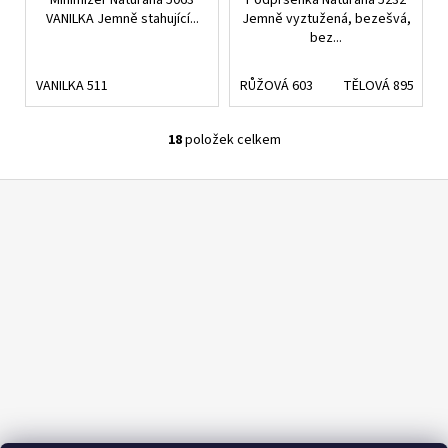
Minimizer Naturana 5063
Podprsenka Naturana 5232
VANILKA Jemně stahující...
Jemně vyztužená, bezešvá,
bez...
VANILKA 511
RŮŽOVÁ 603
TĚLOVÁ 895
18
položek celkem
O
v
Z
l
á
á
d
p
a
a
c
t
í
í
p
r
v
k
y
v