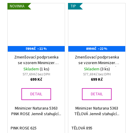
NOVINKA
TIP
789 KČ
–11 %
899 KČ
–22 %
Zmenšovací podprsenka
Zmenšovací podprsenka
se vzorem Minimizer
se vzorem Minimizer
Naturana 5363 PINK ROSE
Naturana 5363 TĚLOVÁ
Skladem
(1 ks)
Skladem
(3 ks)
577,69 Kč bez DPH
577,69 Kč bez DPH
699 Kč
699 Kč
DETAIL
DETAIL
Minimizer Naturana 5363
Minimizer Naturana 5363
PINK ROSE Jemně stahující...
TĚLOVÁ Jemně stahující...
PINK ROSE 625
TĚLOVÁ 895