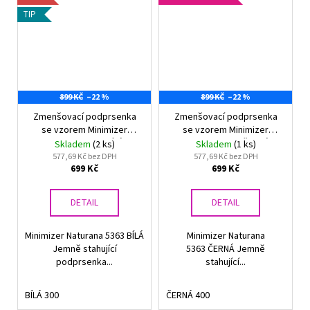
TIP
899 KČ
–22 %
899 KČ
–22 %
Zmenšovací podprsenka
Zmenšovací podprsenka
se vzorem Minimizer
se vzorem Minimizer
Naturana 5363 BÍLÁ
Naturana 5363 ČERNÁ
Skladem
(2 ks)
Skladem
(1 ks)
577,69 Kč bez DPH
577,69 Kč bez DPH
699 Kč
699 Kč
DETAIL
DETAIL
Minimizer Naturana 5363 BÍLÁ
Minimizer Naturana
Jemně stahující
5363 ČERNÁ Jemně
podprsenka...
stahující...
BÍLÁ 300
ČERNÁ 400