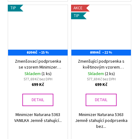
TIP
AKCE
TIP
829 KČ
–15 %
899 KČ
–22 %
Zmenšovací podprsenka
Zmenšující podprsenka s
se vzorem Minimizer
květinovým vzorem
Naturana 5363 VANILKA
Minimizer Naturana 5363
Skladem
(1 ks)
Skladem
(2 ks)
577,69 Kč bez DPH
577,69 Kč bez DPH
699 Kč
699 Kč
DETAIL
DETAIL
Minimizer Naturana 5363
Minimizer Naturana 5363
VANILKA Jemně stahující...
Jemně stahující podprsenka
bez...