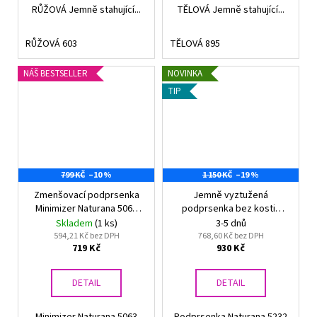
RŮŽOVÁ Jemně stahující...
TĚLOVÁ Jemně stahující...
RŮŽOVÁ 603
TĚLOVÁ 895
NÁŠ BESTSELLER
NOVINKA
TIP
799 KČ
–10 %
1 150 KČ
–19 %
Zmenšovací podprsenka
Jemně vyztužená
Minimizer Naturana 5063
podprsenka bez kostic
VANILKA
Naturana 5232
Skladem
(1 ks)
3-5 dnů
594,21 Kč bez DPH
768,60 Kč bez DPH
719 Kč
930 Kč
DETAIL
DETAIL