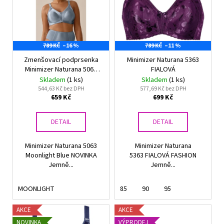
i
s
p
789 KČ
–16 %
789 KČ
–11 %
r
Zmenšovací podprsenka
Minimizer Naturana 5363
o
Minimizer Naturana 5063
FIALOVÁ
d
Moonlight Blue
Skladem
(1 ks)
Skladem
(1 ks)
u
544,63 Kč bez DPH
577,69 Kč bez DPH
659 Kč
699 Kč
k
t
DETAIL
DETAIL
ů
Minimizer Naturana 5063
Minimizer Naturana
Moonlight Blue NOVINKA
5363 FIALOVÁ FASHION
Jemně...
Jemně...
MOONLIGHT
85
90
95
AKCE
AKCE
NOVINKA
VÝPRODEJ