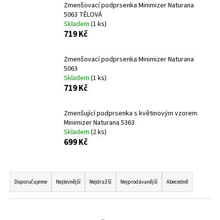
Zmenšovací podprsenka Minimizer Naturana
a
5063 TĚLOVÁ
j
Skladem
(1 ks)
719 Kč
í
t
Zmenšovací podprsenka Minimizer Naturana
?
5063
Skladem
(1 ks)
719 Kč
Zmenšující podprsenka s květinovým vzorem
HLEDAT
Minimizer Naturana 5363
Skladem
(2 ks)
699 Kč
D
o
Ř
p
a
Doporučujeme
Nejlevnější
Nejdražší
Nejprodávanější
Abecedně
o
z
r
e
u