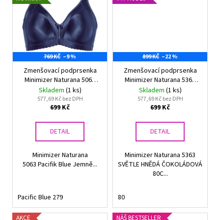
769 KČ
–9 %
899 KČ
–22 %
Zmenšovací podprsenka
Zmenšovací podprsenka
Minimizer Naturana 5063
Minimizer Naturana 5363
Pacifik Blue
čokoláda
Skladem
(1 ks)
Skladem
(1 ks)
577,69 Kč bez DPH
577,69 Kč bez DPH
699 Kč
699 Kč
DETAIL
DETAIL
Minimizer Naturana
Minimizer Naturana 5363
5063 Pacifik Blue Jemně...
SVĚTLE HNĚDÁ ČOKOLÁDOVÁ
80C...
Pacific Blue 279
80
AKCE
NÁŠ BESTSELLER