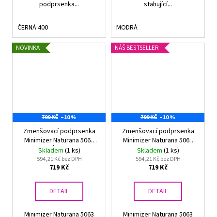
podprsenka...
stahující...
ČERNÁ 400
MODRÁ
NOVINKA
NÁŠ BESTSELLER
799 KČ
–10 %
799 KČ
–10 %
Zmenšovací podprsenka
Zmenšovací podprsenka
Minimizer Naturana 5063
Minimizer Naturana 5063
RŮŽOVÁ
TĚLOVÁ
Skladem
(1 ks)
Skladem
(1 ks)
594,21 Kč bez DPH
594,21 Kč bez DPH
719 Kč
719 Kč
DETAIL
DETAIL
Minimizer Naturana 5063
Minimizer Naturana 5063