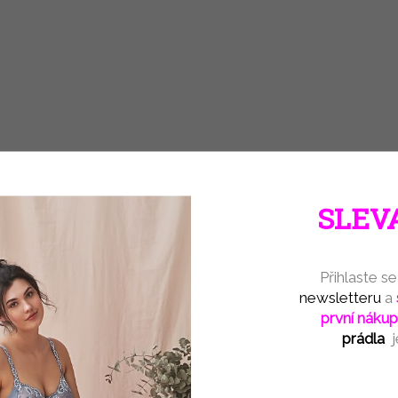
DETAIL
DETAIL
Extra silné a velmi teplé vlněné zimní
Boma Kulda Unisex originál
ponožky s norským...
s bambulkami.
ŠEDÁ
TMAVĚ MODRÁ
ČERVENÁ
SKŘÍTEK KULDA
AKCE
AKCE
NÁŠ BESTSELLER
SLEVA
Přihlaste s
199 KČ
newsletteru
a
–40 %
první nákup
prádla
Vánoční ponožky v ozdobě Elfi
Hřejivé ponožky Trondel
Lonka ZLATÁ
norský vzor
Skladem
(1 ks)
Skladem
(1 ks)