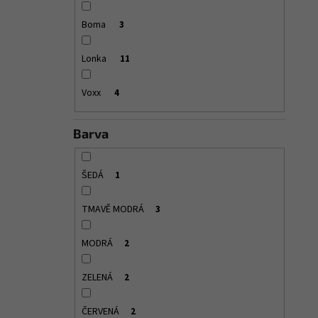
Boma
3
Lonka
11
Voxx
4
Barva
ŠEDÁ
1
TMAVĚ MODRÁ
3
MODRÁ
2
ZELENÁ
2
ČERVENÁ
2