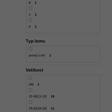
B
1
C
2
D
2
Typ lemu
jemný svěr
2
Velikost
UNI
1
35-38(23-25)
10
39-42(26-28)
11