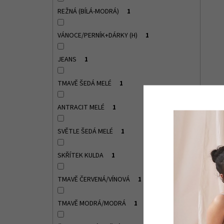
REŽNÁ (BÍLÁ-MODRÁ)
1
VÁNOCE/PERNÍK+DÁRKY (H)
1
JEANS
1
TMAVĚ ŠEDÁ MELÉ
1
ANTRACIT MELÉ
1
SVĚTLE ŠEDÁ MELÉ
1
SKŘÍTEK KULDA
1
TMAVĚ ČERVENÁ/VÍNOVÁ
1
TMAVĚ MODRÁ/MODRÁ
1