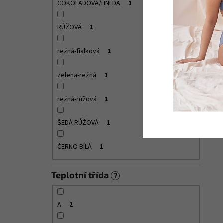
ČOKOLADOVÁ/HNĚDÁ
1
RŮŽOVÁ
1
režná-fialková
1
zelena-režná
1
režná-růžová
1
ŠEDÁ RŮŽOVÁ
1
ČERNO BÍLÁ
1
Teplotní třída
?
A
2