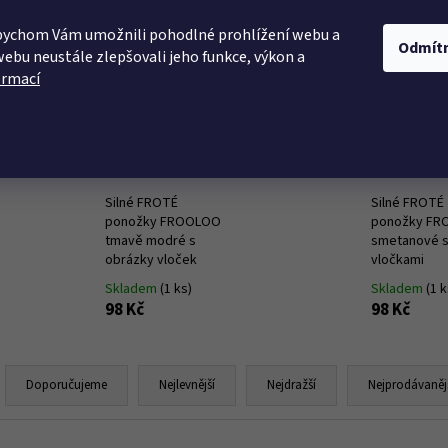
bychom Vám umožnili pohodlné prohlížení webu a
KÉ PRÁDLO
PLAVKY
LETNÍ ŠATY
NOČNÍ P
Odmít
webu neustále zlepšovali jeho funkce, výkon a
ormací
Co potřebujete najít?
Nejprodávanější
HLEDAT
Silné FROTÉ
Silné FROTÉ
ponožky FROOLOO
ponožky F
tmavě modré s
smetanové 
obrázky vloček
vločkami
Doporučujeme
Skladem
(1 ks)
Skladem
(1 k
98 Kč
98 Kč
Ř
a
Doporučujeme
Nejlevnější
Nejdražší
Nejprodávaněj
z
e