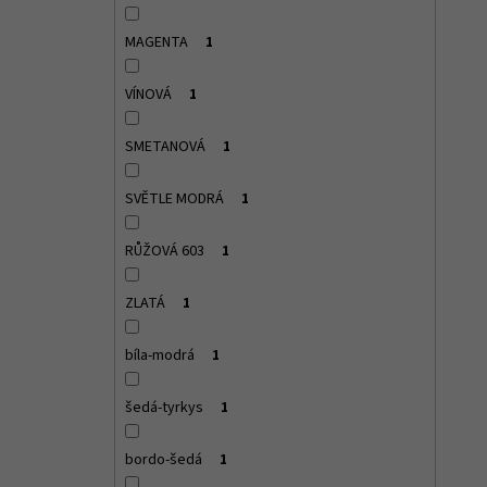
MAGENTA
1
VÍNOVÁ
1
SMETANOVÁ
1
SVĚTLE MODRÁ
1
RŮŽOVÁ 603
1
ZLATÁ
1
bíla-modrá
1
šedá-tyrkys
1
bordo-šedá
1