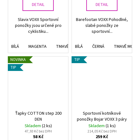
DETAIL
DETAIL
Slavix VOXX Sportovní
Barefootan VOXX Pohodlné,
ponožky jsou určené pro
slabé ponožky ze
cyklistiku...
sportovní...
BÍLÁ
MAGENTA
TMAVĚ ŠEDÁ
BÍLÁ
SVĚTLE ŠEDÁ
ČERNÁ
TMAVĚ MODR
NOVINKA
TIP
TIP
Ťapky COTTON step 200
Sportovní kotníkové
DEN
ponožky Bojar VOXX 3 páry
Skladem
(2 ks)
Skladem
(1 ks)
47,93 Kč bez DPH
214,05 Kč bez DPH
58 Kč
259 Kč