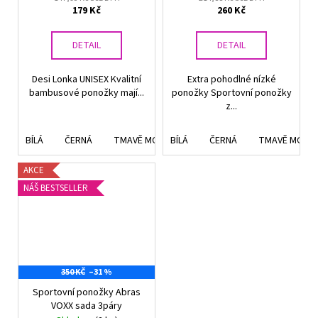
179 Kč
260 Kč
DETAIL
DETAIL
Desi Lonka UNISEX Kvalitní
Extra pohodlné nízké
bambusové ponožky mají...
ponožky Sportovní ponožky
z...
BÍLÁ
ČERNÁ
TMAVĚ MODRÁ
BÍLÁ
TMAVĚ ŠEDÁ
ČERNÁ
TMAVĚ MODR
BÉŽOVÁ
AKCE
NÁŠ BESTSELLER
350 KČ
–31 %
Sportovní ponožky Abras
VOXX sada 3páry