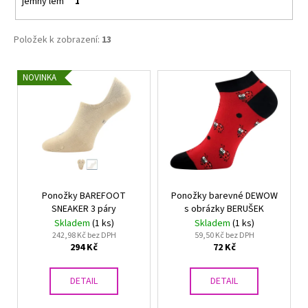
jemný lem
1
Položek k zobrazení:
13
V
NOVINKA
ý
p
i
s
p
r
Ponožky BAREFOOT
Ponožky barevné DEWOW
o
SNEAKER 3 páry
s obrázky BERUŠEK
d
Skladem
(1 ks)
Skladem
(1 ks)
u
242,98 Kč bez DPH
59,50 Kč bez DPH
294 Kč
72 Kč
k
t
DETAIL
DETAIL
ů