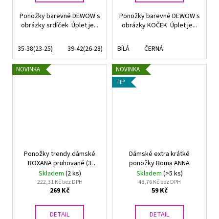
Ponožky barevné DEWOW s
Ponožky barevné DEWOW s
obrázky srdíček Úplet je...
obrázky KOČEK Úplet je...
35-38(23-25)
39-42(26-28)
BÍLÁ
ČERNÁ
NOVINKA
NOVINKA
TIP
Ponožky trendy dámské
Dámské extra krátké
BOXANA pruhované (3
ponožky Boma ANNA
páry)
Skladem
(2 ks)
Skladem
(>5 ks)
222,31 Kč bez DPH
48,76 Kč bez DPH
269 Kč
59 Kč
DETAIL
DETAIL