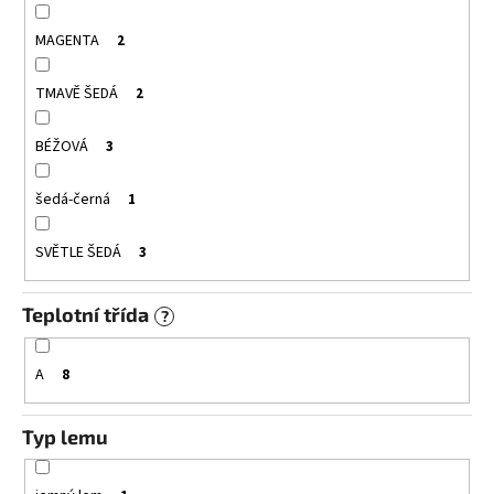
MAGENTA
2
TMAVĚ ŠEDÁ
2
BÉŽOVÁ
3
šedá-černá
1
SVĚTLE ŠEDÁ
3
Teplotní třída
?
A
8
Typ lemu