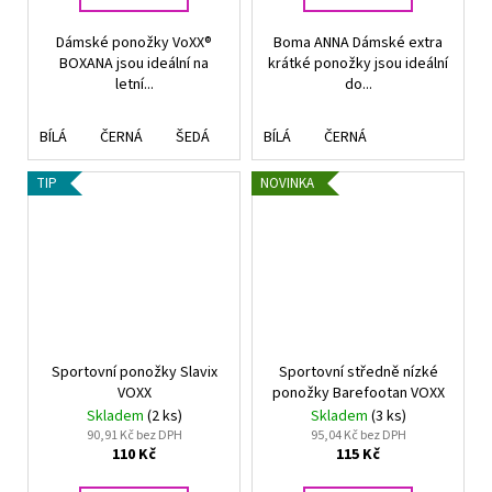
Dámské ponožky VoXX®
Boma ANNA Dámské extra
BOXANA jsou ideální na
krátké ponožky jsou ideální
letní...
do...
BÍLÁ
ČERNÁ
ŠEDÁ
MODRÁ
BÍLÁ
ČERNÁ
TIP
NOVINKA
Sportovní ponožky Slavix
Sportovní středně nízké
VOXX
ponožky Barefootan VOXX
Skladem
(2 ks)
Skladem
(3 ks)
90,91 Kč bez DPH
95,04 Kč bez DPH
110 Kč
115 Kč