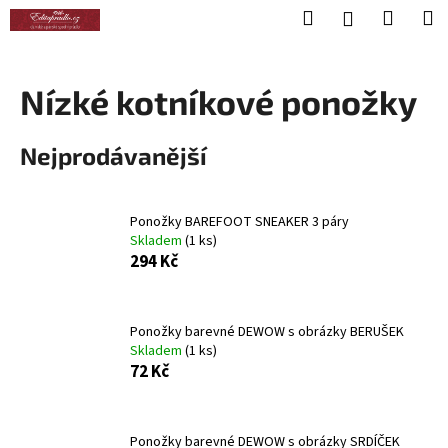
K
Přejít
Hledat
Nákup
M
Přihlášení
na
o
obsah
Zpět
Zpět
košík
š
í
Nízké kotníkové ponožky
C
k
o
Nejprodávanější
p
o
t
Ponožky BAREFOOT SNEAKER 3 páry
ř
Skladem
(1 ks)
294 Kč
e
b
u
Ponožky barevné DEWOW s obrázky BERUŠEK
j
Skladem
(1 ks)
e
72 Kč
t
e
Ponožky barevné DEWOW s obrázky SRDÍČEK
n