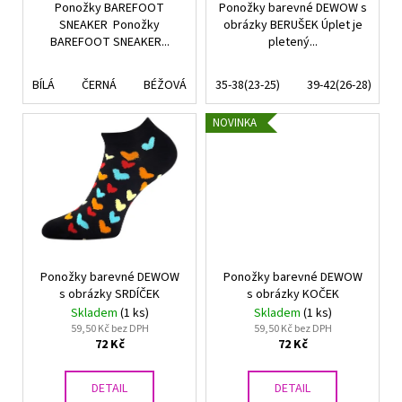
Ponožky BAREFOOT
Ponožky barevné DEWOW s
SNEAKER Ponožky
obrázky BERUŠEK Úplet je
BAREFOOT SNEAKER...
pletený...
BÍLÁ
ČERNÁ
BÉŽOVÁ
35-38(23-25)
39-42(26-28)
NOVINKA
Ponožky barevné DEWOW
Ponožky barevné DEWOW
s obrázky SRDÍČEK
s obrázky KOČEK
Skladem
(1 ks)
Skladem
(1 ks)
59,50 Kč bez DPH
59,50 Kč bez DPH
72 Kč
72 Kč
DETAIL
DETAIL