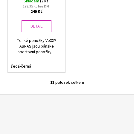
Skladem
(2 ks)
198,35 Kč bez DPH
240 Kč
DETAIL
Tenké ponožky VoXX®
ABRAS jsou pánské
sportovní ponožky,...
šedá-černá
13
položek celkem
O
v
Z
l
á
á
d
p
a
a
c
t
í