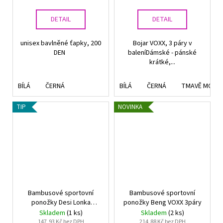
DETAIL
DETAIL
unisex bavlněné ťapky, 200
Bojar VOXX, 3 páry v
DEN
baleníDámské - pánské
krátké,...
BÍLÁ
ČERNÁ
BÍLÁ
ČERNÁ
TMAVĚ MODR
TIP
NOVINKA
Bambusové sportovní
Bambusové sportovní
ponožky Desi Lonka
ponožky Beng VOXX 3páry
UNISEX 3páry
Skladem
(1 ks)
Skladem
(2 ks)
147,93 Kč bez DPH
214,88 Kč bez DPH