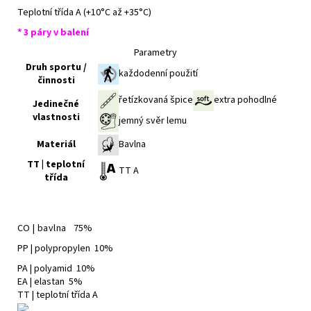
Teplotní třída A (+10°C až +35°C)
* 3 páry v balení
Parametry
Druh sportu /
každodenní použití
činnosti
řetízkovaná špice
extra pohodlné
Jedinečné
vlastnosti
jemný svěr lemu
Materiál
Bavlna
TT | teplotní
TT A
třída
CO | bavlna
75%
PP | polypropylen 10%
PA | polyamid 10%
EA | elastan 5%
TT | teplotní třída A