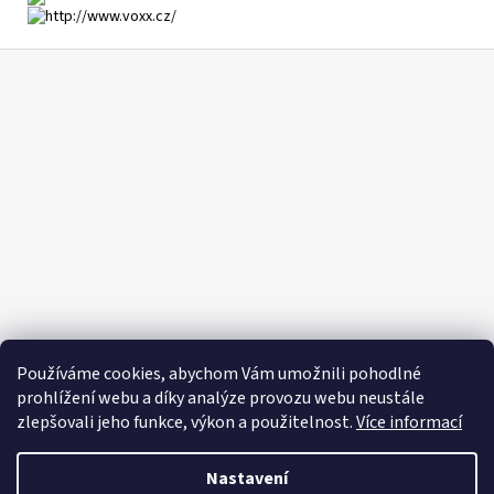
Z
á
p
a
t
í
Používáme cookies, abychom Vám umožnili pohodlné
prohlížení webu a díky analýze provozu webu neustále
zlepšovali jeho funkce, výkon a použitelnost.
Více informací
Nastavení