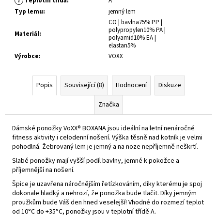
?
Teplotní třída
:
A
Typ lemu
:
jemný lem
CO | bavlna75% PP |
polypropylen10% PA |
Materiál
:
polyamid10% EA |
elastan5%
Výrobce
:
VOXX
Popis
Související (8)
Hodnocení
Diskuze
Značka
Dámské ponožky VoXX® BOXANA jsou ideální na letní nenáročné
fitness aktivity i celodenní nošení. Výška těsně nad kotník je velmi
pohodlná. Žebrovaný lem je jemný a na noze nepříjemně neškrtí.
Slabé ponožky mají vyšší podíl bavlny, jemné k pokožce a
příjemnější na nošení.
Špice je uzavřena náročnějším řetízkováním, díky kterému je spoj
dokonale hladký a nehrozí, že ponožka bude tlačit. Díky jemným
proužkům bude Váš den hned veselejší! Vhodné do rozmezí teplot
od 10°C do +35°C, ponožky jsou v teplotní třídě A.