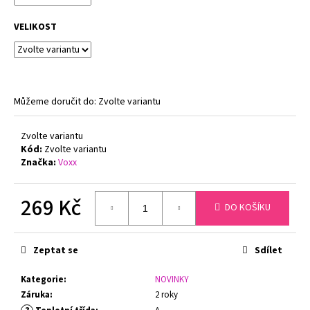
č
u
VELIKOST
j
e
m
e
Můžeme doručit do:
Zvolte variantu
ZMENŠOVACÍ
PODPRSENKA
Zvolte variantu
MINIMIZER
Kód:
Zvolte variantu
NATURANA
Značka:
Voxx
5063
TĚLOVÁ
719
269 Kč
Kč
DO KOŠÍKU
Původně:
Měrná
799
cena:
Kč
Zeptat se
Sdílet
Kategorie
:
NOVINKY
Záruka
:
2 roky