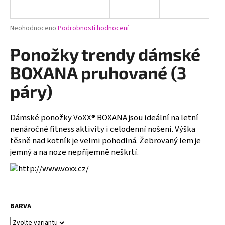
a
j
Průměrné
Neohodnoceno
Podrobnosti hodnocení
í
hodnocení
produktu
Ponožky trendy dámské
t
je
?
0,0
BOXANA pruhované (3
z
5
páry)
hvězdiček.
Dámské ponožky VoXX® BOXANA jsou ideální na letní
HLEDAT
nenáročné fitness aktivity i celodenní nošení. Výška
těsně nad kotník je velmi pohodlná. Žebrovaný lem je
jemný a na noze nepříjemně neškrtí.
D
o
p
o
r
BARVA
u