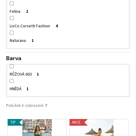
č
u
Felina
2
j
e
LivCo Corsetti Fashion
4
m
e
Naturana
1
ZMENŠOVACÍ
PODPRSENKA
Barva
MINIMIZER
NATURANA
5063
RŮŽOVÁ 603
1
719
Kč
HNĚDÁ
1
Původně:
799
Kč
Položek k zobrazení:
7
V
TIP
AKCE
ý