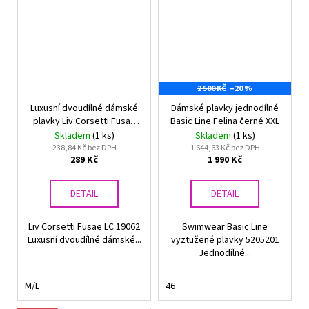
2 500 KČ
–20 %
Luxusní dvoudílné dámské
Dámské plavky jednodílné
plavky Liv Corsetti Fusae
Basic Line Felina černé XXL
LC 19062
Skladem
(1 ks)
Skladem
(1 ks)
238,84 Kč bez DPH
1 644,63 Kč bez DPH
289 Kč
1 990 Kč
DETAIL
DETAIL
Liv Corsetti Fusae LC 19062
Swimwear Basic Line
Luxusní dvoudílné dámské...
vyztužené plavky 5205201
Jednodílné...
M/L
46