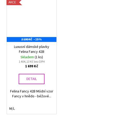
AKCE
2 100 KČ
–19 %
Luxusní dámské plavky
Felina Fancy 42B
Skladem
(1 ks)
1 404,13 Kč bez DPH
1 699 Kč
DETAIL
Felina Fancy 42B Módní vzor
Fancy v hnědo - béžové...
M/L