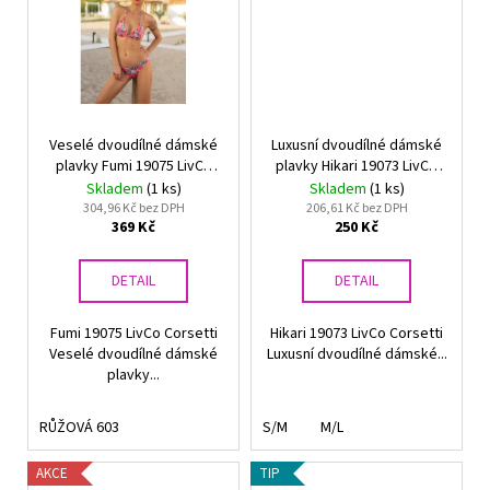
Veselé dvoudílné dámské
Luxusní dvoudílné dámské
plavky Fumi 19075 LivCo
plavky Hikari 19073 LivCo
Corsetti
Corsetti
Skladem
(1 ks)
Skladem
(1 ks)
304,96 Kč bez DPH
206,61 Kč bez DPH
369 Kč
250 Kč
DETAIL
DETAIL
Fumi 19075 LivCo Corsetti
Hikari 19073 LivCo Corsetti
Veselé dvoudílné dámské
Luxusní dvoudílné dámské...
plavky...
RŮŽOVÁ 603
S/M
M/L
AKCE
TIP