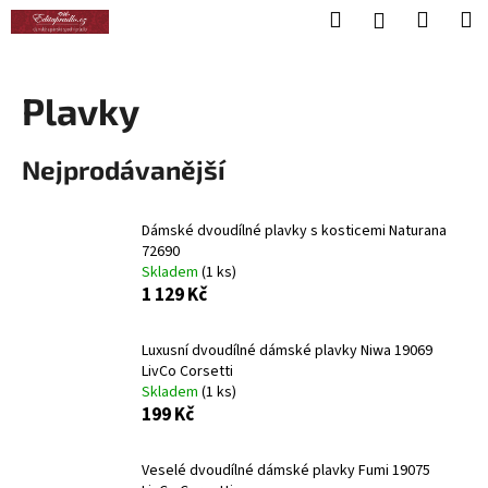
K
Přejít
Hledat
Nákup
M
Přihlášení
na
o
obsah
Zpět
Zpět
košík
š
í
Plavky
C
k
o
Nejprodávanější
p
o
t
Dámské dvoudílné plavky s kosticemi Naturana
72690
ř
Skladem
(1 ks)
e
1 129 Kč
b
u
Luxusní dvoudílné dámské plavky Niwa 19069
j
LivCo Corsetti
Skladem
(1 ks)
e
199 Kč
t
e
Veselé dvoudílné dámské plavky Fumi 19075
n