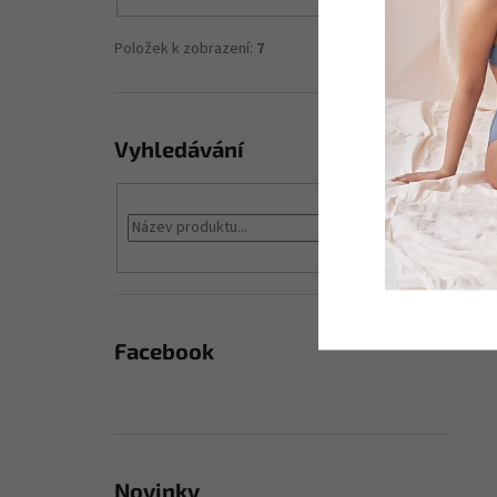
Položek k zobrazení:
7
Vyhledávání
HLEDAT
Facebook
Novinky