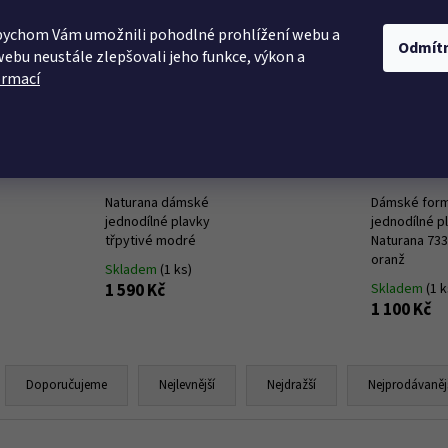
bychom Vám umožnili pohodlné prohlížení webu a
KÉ PRÁDLO
PLAVKY
LETNÍ ŠATY
NOČNÍ P
Odmít
webu neustále zlepšovali jeho funkce, výkon a
ormací
Co potřebujete najít?
Nejprodávanější
HLEDAT
Naturana dámské
Dámské form
jednodílné plavky
jednodílné p
třpytivé modré
Naturana 73
oranž
Skladem
(1 ks)
Doporučujeme
1 590 Kč
Skladem
(1 k
1 100 Kč
Ř
a
Doporučujeme
Nejlevnější
Nejdražší
Nejprodávaněj
z
e