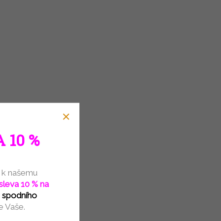
40/M
42/L
44/XL
AKCE
TIP
2 100 KČ
–19 %
né plavky
Dámské jednodílné plavky s výztuží
 10 %
Naturana 73471
Skladem
(1 ks)
1 404,13 Kč bez DPH
e k našemu
1 699 Kč
sleva 10 % na
s
podního
DETAIL
je Vaše.