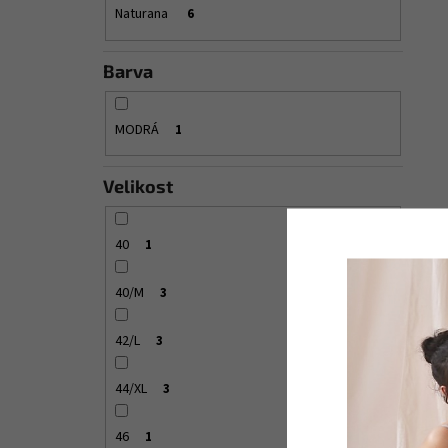
Naturana
6
Barva
MODRÁ
1
Velikost
40
1
40/M
3
42/L
3
44/XL
3
46
1