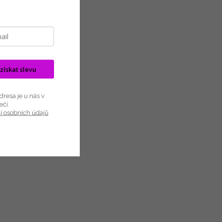
jednodílné
NADČASOVÝ VZHLED, KTERÝ NA PLÁŽI
.
PROSTĚ VYNIKNE! Krásné...
42/L
 získat slevu
resa je u nás v
ečí.
í osobních údajů