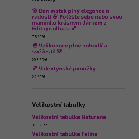
🌸 Den matek plný elegance a
radosti 🌸 Potěšte sebe nebo svou
maminku krásným dárkem z
Editapradlo.cz 💕
7.5.2026
🐣 Velikonoce plné pohodlí a
svěžesti! 🌸
20.3.2026
💕 Valentýnské ponožky
2.2.2026
Velikostní tabulky
Velikostní tabulka Naturana
31.3.2022
Velikostní tabulka Felina