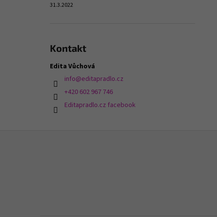
31.3.2022
Kontakt
Edita Vůchová
info
@
editapradlo.cz
+420 602 967 746
Editapradlo.cz facebook
Z
á
p
a
t
í