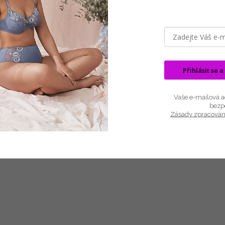
Naturana 73479 Zeštíhlující a formující
Plavky naturana Elegantní 
plavky, vhodné i...
plavky Naturana v..
40
MODRÁ
TIP
Přihlásit se a
Vaše e-mailová ad
bezp
Zásady zpracován
2 500 KČ
–20 %
Dámské plavky jednodílné Basic
Line Felina černé XXL
Skladem
(1 ks)
1 644,63 Kč bez DPH
1 990 Kč