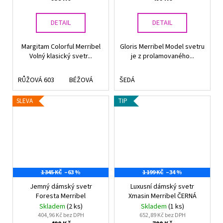
DETAIL
DETAIL
Margitam Colorful Merribel
Gloris Merribel Model svetru
Volný klasický svetr...
je z prolamovaného...
RŮŽOVÁ 603
BÉŽOVÁ
TMAVĚ RŮŽOVÁ
ŠEDÁ
SLEVA
TIP
1 345 KČ
–63 %
1 199 KČ
–34 %
Jemný dámský svetr
Luxusní dámský svetr
Foresta Merribel
Xmasin Merribel ČERNÁ
Skladem
(2 ks)
Skladem
(1 ks)
404,96 Kč bez DPH
652,89 Kč bez DPH