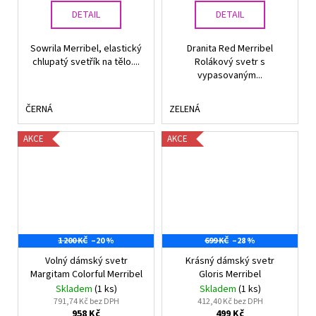
DETAIL
DETAIL
Sowrila Merribel, elastický
Dranita Red Merribel
chlupatý svetřík na tělo....
Rolákový svetr s
vypasovaným...
ČERNÁ
ZELENÁ
AKCE
AKCE
1 200 KČ
–20 %
699 KČ
–28 %
Volný dámský svetr
Krásný dámský svetr
Margitam Colorful Merribel
Gloris Merribel
Skladem
(1 ks)
Skladem
(1 ks)
791,74 Kč bez DPH
412,40 Kč bez DPH
958 Kč
499 Kč