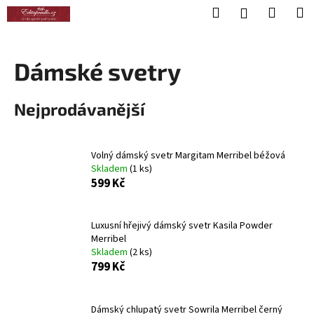
K
Přejít
Hledat
Nákup
M
Přihlášení
na
o
obsah
Zpět
Zpět
košík
š
í
Dámské svetry
C
k
o
Nejprodávanější
p
o
t
Volný dámský svetr Margitam Merribel béžová
ř
Skladem
(1 ks)
599 Kč
e
b
u
Luxusní hřejivý dámský svetr Kasila Powder
j
Merribel
Skladem
(2 ks)
e
799 Kč
t
e
Dámský chlupatý svetr Sowrila Merribel černý
n