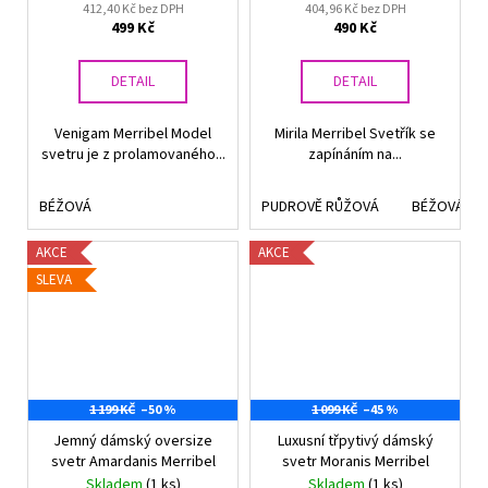
412,40 Kč bez DPH
404,96 Kč bez DPH
499 Kč
490 Kč
DETAIL
DETAIL
Venigam Merribel Model
Mirila Merribel Svetřík se
svetru je z prolamovaného...
zapínáním na...
BÉŽOVÁ
PUDROVĚ RŮŽOVÁ
BÉŽOVÁ
AKCE
AKCE
SLEVA
1 199 KČ
–50 %
1 099 KČ
–45 %
Jemný dámský oversize
Luxusní třpytivý dámský
svetr Amardanis Merribel
svetr Moranis Merribel
Skladem
(1 ks)
Skladem
(1 ks)