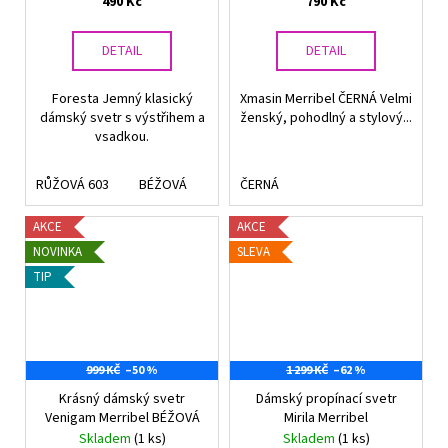
490 Kč
790 Kč
DETAIL
DETAIL
Foresta Jemný klasický
Xmasin Merribel ČERNÁ Velmi
dámský svetr s výstřihem a
ženský, pohodlný a stylový...
vsadkou.
RŮŽOVÁ 603
BÉŽOVÁ
ČERNÁ
AKCE
AKCE
NOVINKA
SLEVA
TIP
999 KČ
–50 %
1 299 KČ
–62 %
Krásný dámský svetr
Dámský propínací svetr
Venigam Merribel BÉŽOVÁ
Mirila Merribel
Skladem
(1 ks)
Skladem
(1 ks)