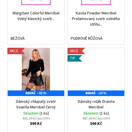
ů
Margitam Colorful Merribel
Kasila Powder Merribel
Volný klasický svetr...
Prolamovaný svetr volného
střihu...
BÉŽOVÁ
PUDROVĚ RŮŽOVÁ
AKCE
AKCE
TIP
890 KČ
–32 %
890 KČ
–33 %
Dámský chlupatý svetr
Dámský rolák Dranita
Sowrila Merribel černý
Merribel
Skladem
(1 ks)
Skladem
(1 ks)
495,04 Kč bez DPH
487,60 Kč bez DPH
599 Kč
590 Kč