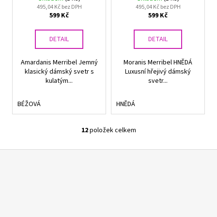
495,04 Kč bez DPH
495,04 Kč bez DPH
599 Kč
599 Kč
DETAIL
DETAIL
Amardanis Merribel Jemný
Moranis Merribel HNĚDÁ
klasický dámský svetr s
Luxusní hřejivý dámský
kulatým...
svetr...
BÉŽOVÁ
HNĚDÁ
12
položek celkem
O
v
Z
l
á
á
d
p
a
a
c
t
í