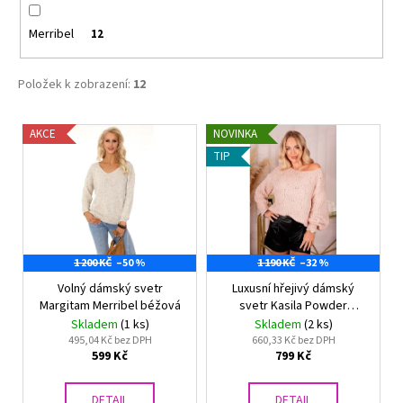
č
u
Merribel
12
j
e
m
Položek k zobrazení:
12
e
V
AKCE
NOVINKA
ý
FLORA
TIP
DÁMSKÝ
p
HŘEJIVÝ
i
ŽUPAN
SE
s
ŠÁLOVÝM
p
LÍMCEM
VESTIS
1 200 KČ
–50 %
1 190 KČ
–32 %
r
25
Volný dámský svetr
Luxusní hřejivý dámský
o
56
Margitam Merribel béžová
svetr Kasila Powder
d
1
Merribel
Skladem
(1 ks)
Skladem
(2 ks)
360
u
495,04 Kč bez DPH
660,33 Kč bez DPH
Kč
599 Kč
799 Kč
k
t
DETAIL
DETAIL