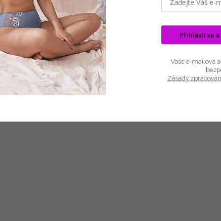
Velmi ženský, pohodlný a stylový svetr zdobený geometrickou va
Vyrobený z měkké příze, ideální nabídka na podzim a zimu
Přihlásit se a
Šířka poprsí měřená naplocho 58 cm, délka 49 cm
Velikost: UNI
Vaše e-mailová ad
bezp
Barva: ČERNÁ
Zásady zpracován
Materiál: 40 % polyamid, 30 % polyester, 30 % akryl