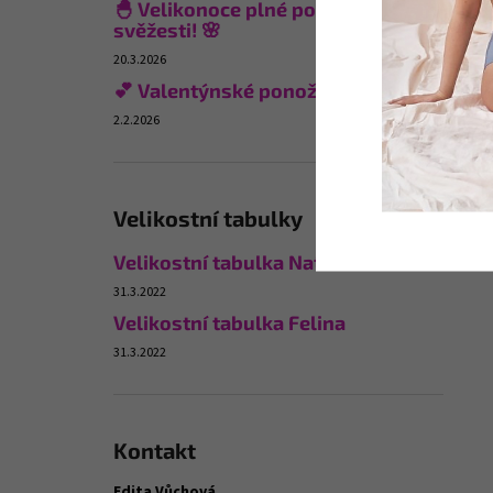
🐣 Velikonoce plné pohodlí a
svěžesti! 🌸
20.3.2026
💕 Valentýnské ponožky
2.2.2026
Velikostní tabulky
Velikostní tabulka Naturana
31.3.2022
Velikostní tabulka Felina
31.3.2022
Kontakt
Edita Vůchová