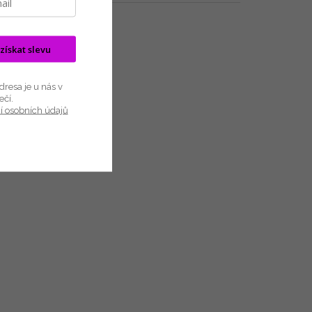
zbou.
 získat slevu
resa je u nás v
ečí.
í osobních údajů