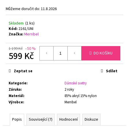
č
u
Můžeme doručit do:
11.8.2026
j
e
Skladem
(1 ks)
m
Kód:
2161/UNI
e
Značka:
Merribel
1 199 Kč
–50 %
PODPRSENKA
599 Kč
DO KOŠÍKU
S
KOSTICEMI
Měrná
FELINA
cena:
MOMENTS
Zeptat se
Sdílet
519
TMAVĚ
MODRÁ
Kategorie
:
Dámské svetry
Záruka
:
2 roky
1
547
Materiál
:
85% akryl 15% nylon
Kč
Výrobce
:
Merribel
Původně:
1
799
Popis
Související (7)
Hodnocení
Diskuze
Kč