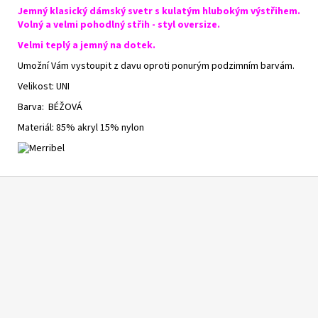
Jemný klasický dámský svetr s kulatým hlubokým výstřihem.
Volný a velmi pohodlný střih - styl oversize.
Velmi teplý a jemný na dotek.
Umožní Vám vystoupit z davu oproti ponurým podzimním barvám.
Velikost: UNI
Barva: BÉŽOVÁ
Materiál:
85% akryl 15% nylon
Z
á
p
a
t
í