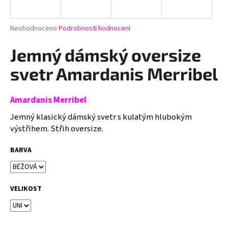
a
j
Průměrné
Neohodnoceno
Podrobnosti hodnocení
í
hodnocení
produktu
Jemný dámský oversize
t
je
?
0,0
svetr Amardanis Merribel
z
5
hvězdiček.
Amardanis Merribel
Jemný klasický dámský svetr s kulatým hlubokým
HLEDAT
výstřihem. Střih oversize.
BARVA
D
o
p
VELIKOST
o
r
u