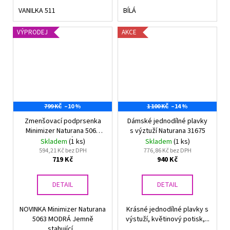
VANILKA 511
BÍLÁ
VÝPRODEJ
AKCE
799 KČ
–10 %
1 100 KČ
–14 %
Zmenšovací podprsenka
Dámské jednodílné plavky
Minimizer Naturana 5063
s výztuží Naturana 31675
MODRÁ
Skladem
(1 ks)
Skladem
(1 ks)
594,21 Kč bez DPH
776,86 Kč bez DPH
719 Kč
940 Kč
DETAIL
DETAIL
NOVINKA Minimizer Naturana
Krásné jednodílné plavky s
5063 MODRÁ Jemně
výstuží, květinový potisk,...
stahující...