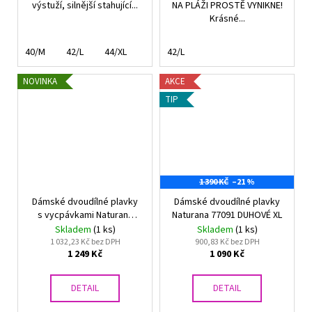
výstuží, silnější stahující...
NA PLÁŽI PROSTĚ VYNIKNE!
Krásné...
40/M
42/L
44/XL
42/L
NOVINKA
AKCE
TIP
1 390 KČ
–21 %
Dámské dvoudílné plavky
Dámské dvoudílné plavky
s vycpávkami Naturana
Naturana 77091 DUHOVÉ XL
červené
Skladem
(1 ks)
Skladem
(1 ks)
1 032,23 Kč bez DPH
900,83 Kč bez DPH
1 249 Kč
1 090 Kč
DETAIL
DETAIL