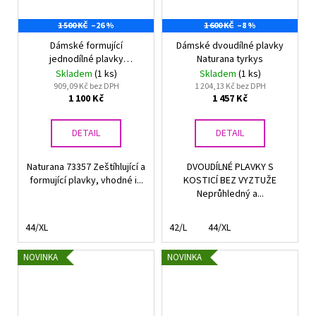
1 500 KČ
–26 %
1 600 KČ
–8 %
Dámské formující
Dámské dvoudílné plavky
jednodílné plavky
Naturana tyrkys
Naturana 73357 oranž
Skladem
(1 ks)
Skladem
(1 ks)
909,09 Kč bez DPH
1 204,13 Kč bez DPH
1 100 Kč
1 457 Kč
DETAIL
DETAIL
Naturana 73357 Zeštíhlující a
DVOUDÍLNÉ PLAVKY S
formující plavky, vhodné i...
KOSTICÍ BEZ VYZTUŽE
Neprůhledný a...
44/XL
42/L
44/XL
NOVINKA
NOVINKA