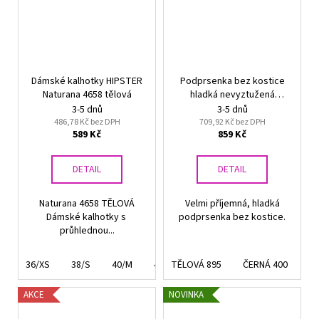
Dámské kalhotky HIPSTER
Podprsenka bez kostice
Naturana 4658 tělová
hladká nevyztužená
Naturana 5658
3-5 dnů
3-5 dnů
486,78 Kč bez DPH
709,92 Kč bez DPH
589 Kč
859 Kč
DETAIL
DETAIL
Naturana 4658 TĚLOVÁ
Velmi příjemná, hladká
Dámské kalhotky s
podprsenka bez kostice.
průhlednou...
36/XS
38/S
40/M
42/L
TĚLOVÁ 895
44/XL
46/XXL
ČERNÁ 400
AKCE
NOVINKA