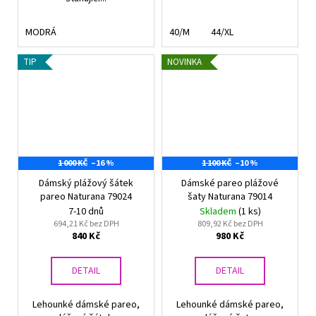
MODRÁ
40/M
44/XL
TIP
NOVINKA
1 000 KČ
–16 %
1 100 KČ
–10 %
Dámský plážový šátek
Dámské pareo plážové
pareo Naturana 79024
šaty Naturana 79014
7-10 dnů
Skladem
(1 ks)
694,21 Kč bez DPH
809,92 Kč bez DPH
840 Kč
980 Kč
DETAIL
DETAIL
Lehounké dámské pareo,
Lehounké dámské pareo,