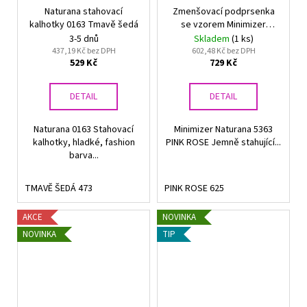
Naturana stahovací
Zmenšovací podprsenka
kalhotky 0163 Tmavě šedá
se vzorem Minimizer
Naturana 5363 PINK ROSE
3-5 dnů
Skladem
(1 ks)
437,19 Kč bez DPH
602,48 Kč bez DPH
529 Kč
729 Kč
DETAIL
DETAIL
Naturana 0163 Stahovací
Minimizer Naturana 5363
kalhotky, hladké, fashion
PINK ROSE Jemně stahující...
barva...
TMAVĚ ŠEDÁ 473
PINK ROSE 625
AKCE
NOVINKA
NOVINKA
TIP