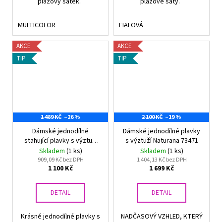
plážový šátek.
plážové šaty.
MULTICOLOR
FIALOVÁ
AKCE
AKCE
TIP
TIP
1 489 KČ
–26 %
2 100 KČ
–19 %
Dámské jednodílné
Dámské jednodílné plavky
stahující plavky s výztuží
s výztuží Naturana 73471
Naturana 73451
Skladem
(1 ks)
Skladem
(1 ks)
909,09 Kč bez DPH
1 404,13 Kč bez DPH
1 100 Kč
1 699 Kč
DETAIL
DETAIL
Krásné jednodílné plavky s
NADČASOVÝ VZHLED, KTERÝ