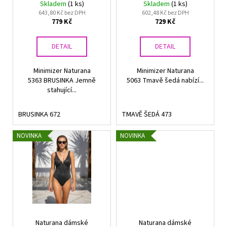
Tmavě šedá
Skladem
(1 ks)
Skladem
(1 ks)
t
u
a
643,80 Kč bez DPH
602,48 Kč bez DPH
ů
779 Kč
729 Kč
k
j
t
í
DETAIL
DETAIL
ů
t
?
Minimizer Naturana
Minimizer Naturana
5363 BRUSINKA Jemně
5063 Tmavě šedá nabízí...
stahující...
BRUSINKA 672
TMAVĚ ŠEDÁ 473
HLEDAT
NOVINKA
NOVINKA
D
o
p
o
r
u
Naturana dámské
Naturana dámské