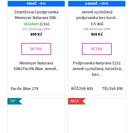
769 KČ
–9 %
1 150 KČ
–19 %
Zmenšovací podprsenka
Jemně vyztužená
Minimizer Naturana 5063
podprsenka bez kostic
Pacifik Blue
Naturana 5232
Skladem
(1 ks)
3-5 dnů
577,69 Kč bez DPH
768,60 Kč bez DPH
699 Kč
930 Kč
DETAIL
DETAIL
Minimizer Naturana
Podprsenka Naturana 5232
5063 Pacifik Blue Jemně...
Jemně vyztužená, bezešvá,
bez...
Pacific Blue 279
RŮŽOVÁ 603
TĚLOVÁ 895
TIP
AKCE