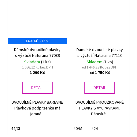
1 490 KČ
–13 %
Dámské dvoudílné plavky
Dámské dvoudílné plavky
s výztuží Naturana 77089
s výztuží Naturana 77110
Skladem
(1 ks)
Skladem
(1 ks)
1 066,12 Kč bez DPH
od 1 446,28 Kč bez DPH
1 290 Kč
1 750 Kč
od
DETAIL
DETAIL
DVOUDÍLNÉ PLAVKY BAREVNÉ
DVOUDÍLNÉ PROUŽKOVANÉ
Plavková podprsenka má
PLAVKY S VYCPÁVKAMI.
jemně...
Dámské...
44/XL
40/M
42/L