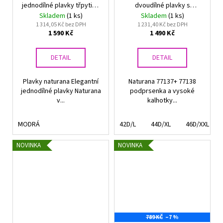
č
jednodílné plavky třpytivé
dvoudílné plavky s
u
modré
kosticemi 77137
Skladem
(1 ks)
Skladem
(1 ks)
j
1 314,05 Kč bez DPH
1 231,40 Kč bez DPH
e
1 590 Kč
1 490 Kč
m
e
DETAIL
DETAIL
Plavky naturana Elegantní
Naturana 77137+ 77138
PODPRSENKA
jednodílné plavky Naturana
podprsenka a vysoké
S
v...
kalhotky...
KOSTICÍ
FELINA
CONTURELLE
MODRÁ
42D/L
44D/XL
46D/XXL
PROVENCE
80505
ČERNÁ
NOVINKA
NOVINKA
1
699
Kč
Původně:
2
879
Kč
789 KČ
–7 %