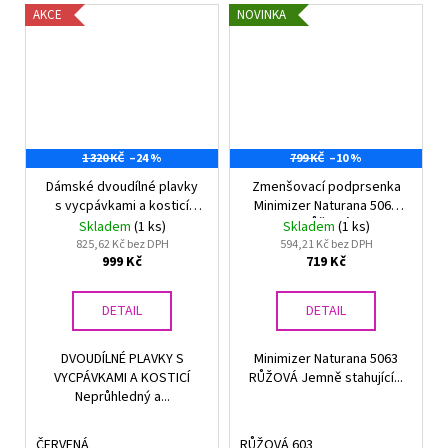
AKCE
NOVINKA
1 320 KČ
–24 %
799 KČ
–10 %
Dámské dvoudílné plavky
Zmenšovací podprsenka
s vycpávkami a kosticí
Minimizer Naturana 5063
Naturana červené
RŮŽOVÁ
Skladem
(1 ks)
Skladem
(1 ks)
825,62 Kč bez DPH
594,21 Kč bez DPH
999 Kč
719 Kč
DETAIL
DETAIL
DVOUDÍLNÉ PLAVKY S
Minimizer Naturana 5063
VYCPÁVKAMI A KOSTICÍ
RŮŽOVÁ Jemně stahující...
Neprůhledný a...
ČERVENÁ
RŮŽOVÁ 603