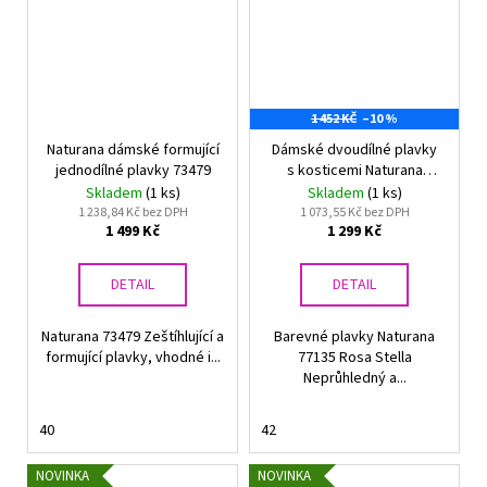
1 452 KČ
–10 %
Naturana dámské formující
Dámské dvoudílné plavky
jednodílné plavky 73479
s kosticemi Naturana
77135
Skladem
(1 ks)
Skladem
(1 ks)
1 238,84 Kč bez DPH
1 073,55 Kč bez DPH
1 499 Kč
1 299 Kč
DETAIL
DETAIL
Naturana 73479 Zeštíhlující a
Barevné plavky Naturana
formující plavky, vhodné i...
77135 Rosa Stella
Neprůhledný a...
40
42
NOVINKA
NOVINKA