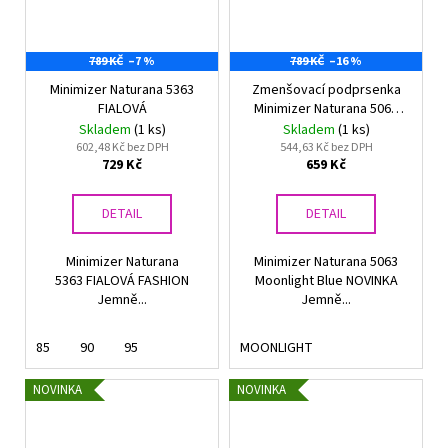
789 KČ
–7 %
789 KČ
–16 %
Minimizer Naturana 5363
Zmenšovací podprsenka
FIALOVÁ
Minimizer Naturana 5063
Moonlight Blue
Skladem
(1 ks)
Skladem
(1 ks)
602,48 Kč bez DPH
544,63 Kč bez DPH
729 Kč
659 Kč
DETAIL
DETAIL
Minimizer Naturana
Minimizer Naturana 5063
5363 FIALOVÁ FASHION
Moonlight Blue NOVINKA
Jemně...
Jemně...
85
90
95
MOONLIGHT
NOVINKA
NOVINKA