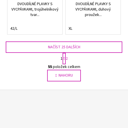
DVOUDÍLNÉ PLAVKY S
DVOUDÍLNÉ PLAVKY S
VYCPÁVKAMI, trojúhelníkový
VYCPÁVKAMI, duhový
tvar...
proužek...
42/L
XL
NAČÍST 25 DALŠÍCH
S
1
2
t
O
r
55
položek celkem
v
á
NAHORU
l
n
k
á
o
d
Z
v
a
á
á
c
n
p
í
í
p
a
r
t
v