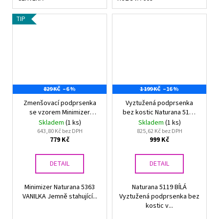
TIP
829 KČ
–6 %
1 199 KČ
–16 %
Zmenšovací podprsenka
Vyztužená podprsenka
se vzorem Minimizer
bez kostic Naturana 5119
Naturana 5363 VANILKA
Bílá
Skladem
(1 ks)
Skladem
(1 ks)
643,80 Kč bez DPH
825,62 Kč bez DPH
779 Kč
999 Kč
DETAIL
DETAIL
Minimizer Naturana 5363
Naturana 5119 BÍLÁ
VANILKA Jemně stahující...
Vyztužená podprsenka bez
kostic v...