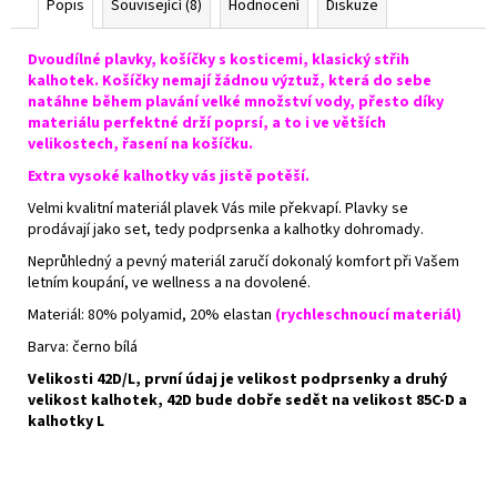
Popis
Související (8)
Hodnocení
Diskuze
Dvoudílné plavky, košíčky s kosticemi, klasický střih
kalhotek. Košíčky nemají žádnou výztuž, která do sebe
natáhne během plavání velké množství vody, přesto díky
materiálu perfektné drží poprsí, a to i ve větších
velikostech, řasení na košíčku.
Extra vysoké kalhotky vás jistě potěší.
Velmi kvalitní materiál plavek Vás mile překvapí. Plavky se
prodávají jako set, tedy podprsenka a kalhotky dohromady.
Neprůhledný a pevný materiál zaručí dokonalý komfort při Vašem
letním koupání, ve wellness a na dovolené.
Materiál:
80% polyamid, 20% elastan
(r
ychleschnoucí materiál)
Barva: černo bílá
Velikosti 42D/L, první údaj je velikost podprsenky a druhý
velikost kalhotek, 42D bude dobře sedět na velikost 85C-D a
kalhotky L