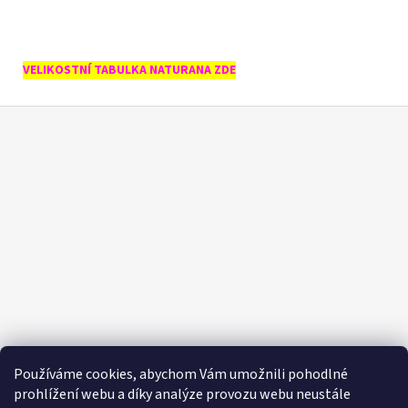
VELIKOSTNÍ TABULKA NATURANA ZDE
Z
á
p
a
t
í
Používáme cookies, abychom Vám umožnili pohodlné
prohlížení webu a díky analýze provozu webu neustále