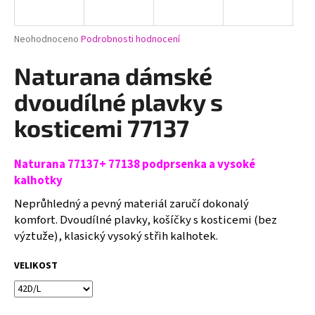
a
j
Průměrné
Neohodnoceno
Podrobnosti hodnocení
í
hodnocení
produktu
Naturana dámské
t
je
?
0,0
dvoudílné plavky s
z
5
kosticemi 77137
hvězdiček.
Naturana 77137+ 77138 podprsenka a vysoké
HLEDAT
kalhotky
Neprůhledný a pevný materiál zaručí dokonalý
komfort.
Dvoudílné plavky, košíčky s kosticemi (bez
D
výztuže), klasický vysoký střih kalhotek.
o
p
VELIKOST
o
r
u