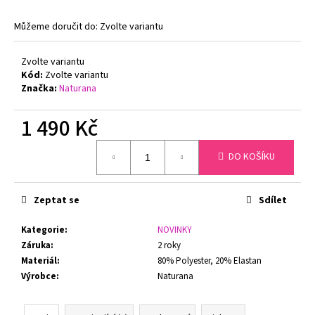
č
u
Můžeme doručit do:
Zvolte variantu
j
e
Zvolte variantu
m
Kód:
Zvolte variantu
e
Značka:
Naturana
1 490 Kč
PODPRSENKA
S
KOSTICÍ
Měrná
FELINA
DO KOŠÍKU
cena:
RHAPSODY
205210
BÍLÁ
Zeptat se
Sdílet
1
650
Kategorie
:
NOVINKY
Kč
Záruka
:
2 roky
Původně:
2
Materiál
:
80% Polyester, 20% Elastan
100
Výrobce
:
Naturana
Kč