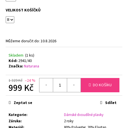
č
u
VELIKOST KOŠÍČKŮ
j
e
m
e
Můžeme doručit do:
10.8.2026
BAVLNĚNÉ
OBRÁZKOVÉ
Skladem
(1 ks)
PONOŽKY
Kód:
2941/40
KOČKY
Značka:
Naturana
LONKA
1
PÁR
1 329 Kč
–24 %
999 Kč
DO KOŠÍKU
89
Kč
Měrná
Původně:
359
cena:
Zeptat se
Sdílet
Kč
Kategorie
:
Dámské dvoudílné plavky
Záruka
:
2 roky
Materiál
:
80% Polyester, 20% Elastan