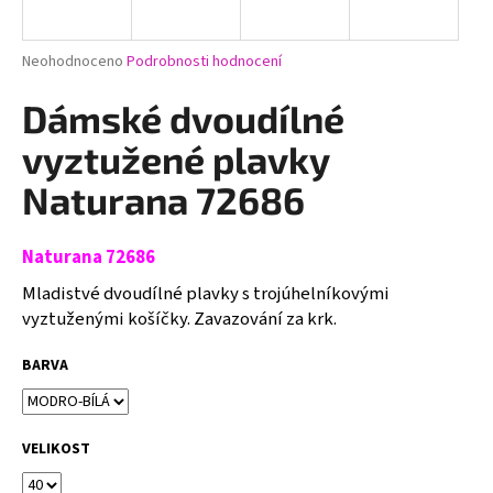
a
j
Průměrné
Neohodnoceno
Podrobnosti hodnocení
í
hodnocení
produktu
Dámské dvoudílné
t
je
?
0,0
vyztužené plavky
z
5
Naturana 72686
hvězdiček.
Naturana 72686
HLEDAT
Mladistvé dvoudílné plavky s trojúhelníkovými
vyztuženými košíčky. Zavazování za krk.
D
BARVA
o
p
o
r
VELIKOST
u