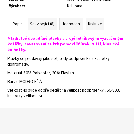
Výrobce
:
Naturana
Popis
Související (8)
Hodnocení
Diskuze
Mladistvé dvoudílné plavky s trojúhelníkovými vyztuženými
košíčky. Zavazování za krk pomocí šňůrek. Nižší, klasické
kalhotky.
Plavky se prodávají jako set, tedy podprsenka a kalhotky
dohromady.
Materiál:
80% Polyester, 20% Elastan
Barva: MODRO-BÍLÁ
Velikost 40 bude dobře sedět na velikost podprsenky 75C-80B,
kalhotky velikost M
Z
á
p