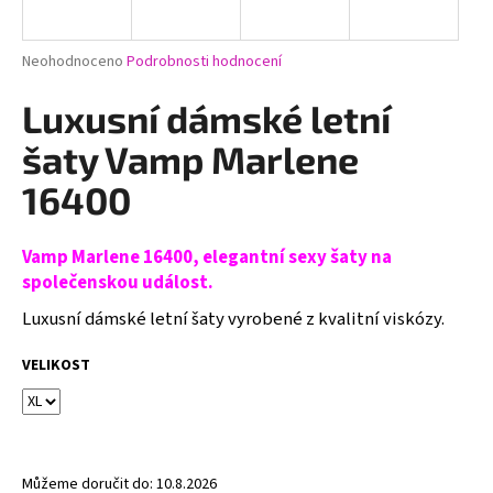
a
j
Průměrné
Neohodnoceno
Podrobnosti hodnocení
í
hodnocení
produktu
Luxusní dámské letní
t
je
?
0,0
šaty Vamp Marlene
z
5
16400
hvězdiček.
Vamp Marlene 16400, elegantní sexy šaty na
HLEDAT
společenskou událost.
Luxusní dámské letní šaty vyrobené z kvalitní viskózy.
D
VELIKOST
o
p
o
r
u
Můžeme doručit do:
10.8.2026