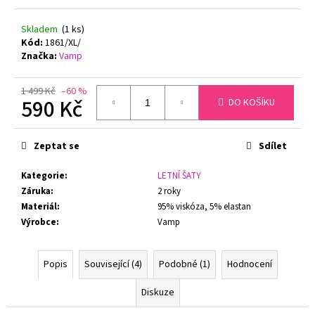
č
u
Skladem
(1 ks)
j
Kód:
1861/XL/
e
Značka:
Vamp
m
e
1 499 Kč
–60 %
590 Kč
DO KOŠÍKU
GINA
Měrná
DÁMSKÉ
cena:
KALHOTKY
Zeptat se
Sdílet
KLASICKÝ
STŘIH
Kategorie
:
LETNÍ ŠATY
BAMBOO
GINA
Záruka
:
2 roky
00019
Materiál
:
95% viskóza, 5% elastan
199
Výrobce
:
Vamp
Kč
Původně:
299
Popis
Související (4)
Podobné (1)
Hodnocení
Kč
Diskuze