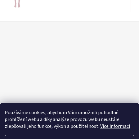
Z
á
p
a
t
í
Používáme cookies, abychom Vám umožnili pohodlné
prohlížení webu a díky analýze provozu webu neustále
zlepšovali jeho funkce, výkon a použitelnost.
Více informací