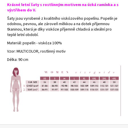
Krásné letní šaty s rostlinným motivem na úzká ramínka a s
výstřihem do V.
Šaty jsou vyrobené z kvalitního viskózového popelínu. Popelín je
odolnou, pevnou, ale zároveň měkkou a na dotek příjemnou
tkaninou, která je díky viskóze příjemně chladivá a ideální pro
teplé letní období.
Materiál: popelín - viskóza 100%
Vzor: MULTICOLOR, rostlinný motiv
Délka: 90 cm
Z