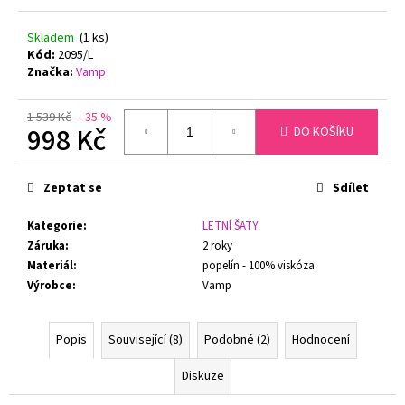
č
u
Skladem
(1 ks)
j
Kód:
2095/L
e
Značka:
Vamp
m
e
1 539 Kč
–35 %
998 Kč
DO KOŠÍKU
ZMENŠOVACÍ
Měrná
PODPRSENKA
cena:
MINIMIZER
Zeptat se
Sdílet
NATURANA
5063
Kategorie
:
LETNÍ ŠATY
719
Záruka
:
2 roky
Kč
Materiál
:
popelín - 100% viskóza
Původně:
799
Výrobce
:
Vamp
Kč
Popis
Související (8)
Podobné (2)
Hodnocení
Diskuze