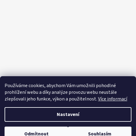
á
p
a
t
í
Používáme cookies, abychom Vám umožnili pohodlné
prohlížení webu a díky analýze provozu webu neustále
zlepšovali jeho funkce, výkon a použitelnost.
Více informací
Nastavení
Vytvořil Shoptet
Copyright 2026
Editapradlo.cz
. Všechna práva vyhrazena.
Upravit
Odmítnout
Souhlasím
nastavení cookies