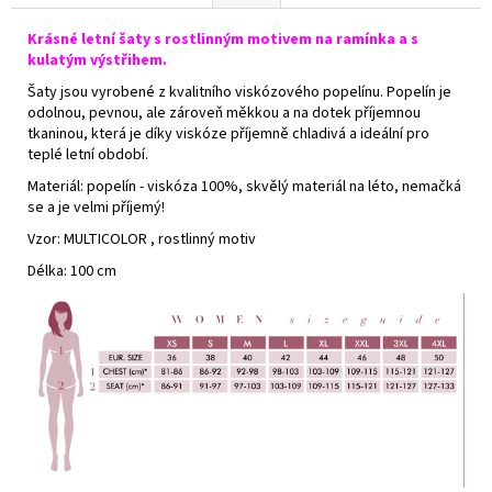
Krásné letní šaty s rostlinným motivem na ramínka a s
kulatým výstřihem.
Šaty jsou vyrobené z kvalitního viskózového popelínu. Popelín je
odolnou, pevnou, ale zároveň měkkou a na dotek příjemnou
tkaninou, která je díky viskóze příjemně chladivá a ideální pro
teplé letní období.
Materiál: popelín - viskóza 100%, skvělý materiál na léto, nemačká
se a je velmi příjemý!
Vzor: MULTICOLOR , rostlinný motiv
Délka: 100 cm