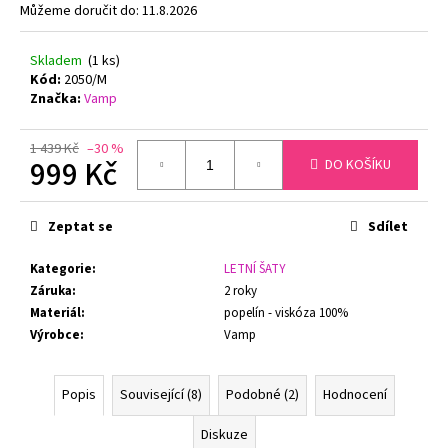
č
Můžeme doručit do:
11.8.2026
u
j
Skladem
(1 ks)
e
Kód:
2050/M
m
Značka:
Vamp
e
1 439 Kč
–30 %
999 Kč
DO KOŠÍKU
FLORA
DÁMSKÝ
Měrná
HŘEJIVÝ
cena:
ŽUPAN
Zeptat se
Sdílet
SE
ŠÁLOVÝM
Kategorie
:
LETNÍ ŠATY
LÍMCEM
VESTIS
Záruka
:
2 roky
25
Materiál
:
popelín - viskóza 100%
56
Výrobce
:
Vamp
1
360
Kč
Popis
Související (8)
Podobné (2)
Hodnocení
Diskuze