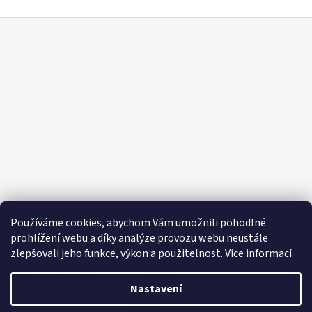
Z
á
p
a
t
í
Používáme cookies, abychom Vám umožnili pohodlné
prohlížení webu a díky analýze provozu webu neustále
zlepšovali jeho funkce, výkon a použitelnost.
Více informací
Nastavení
Vytvořil Shoptet