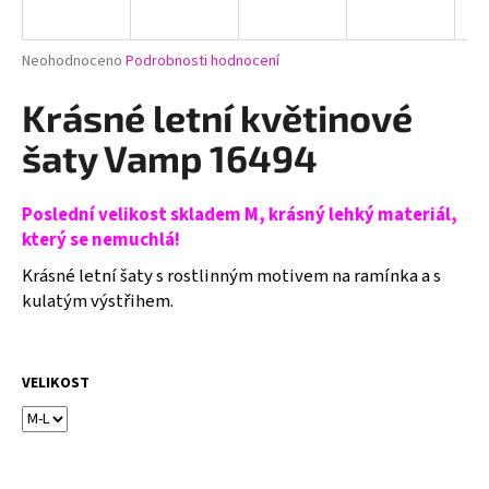
a
j
Průměrné
Neohodnoceno
Podrobnosti hodnocení
í
hodnocení
produktu
Krásné letní květinové
t
je
?
0,0
šaty Vamp 16494
z
5
hvězdiček.
Poslední velikost sk
ladem M, krásný lehký materiál,
který se nemuchlá!
HLEDAT
Krásné letní šaty s rostlinným motivem na ramínka a s
kulatým výstřihem.
D
o
VELIKOST
p
o
r
u