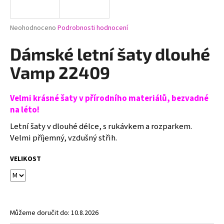
a
j
Průměrné
Neohodnoceno
Podrobnosti hodnocení
í
hodnocení
produktu
Dámské letní šaty dlouhé
t
je
?
0,0
Vamp 22409
z
5
hvězdiček.
Velmi krásné šaty v přírodního materiálů, bezvadné
na léto!
HLEDAT
Letní šaty v dlouhé délce, s rukávkem a rozparkem.
Velmi příjemný, vzdušný střih.
D
VELIKOST
o
p
o
r
Můžeme doručit do:
10.8.2026
u