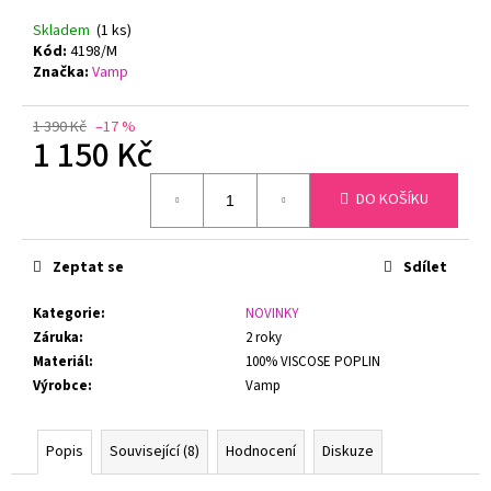
č
u
Skladem
(1 ks)
j
Kód:
4198/M
Značka:
Vamp
e
m
e
1 390 Kč
–17 %
1 150 Kč
Měrná
GINA
DO KOŠÍKU
cena:
DÁMSKÉ
KALHOTKY
KLASICKÝ
STŘIH
Zeptat se
Sdílet
BAMBOO
GINA
Kategorie
:
NOVINKY
00019
Záruka
:
2 roky
199
Materiál
:
100% VISCOSE POPLIN
Kč
Původně:
Výrobce
:
Vamp
299
Kč
Popis
Související (8)
Hodnocení
Diskuze