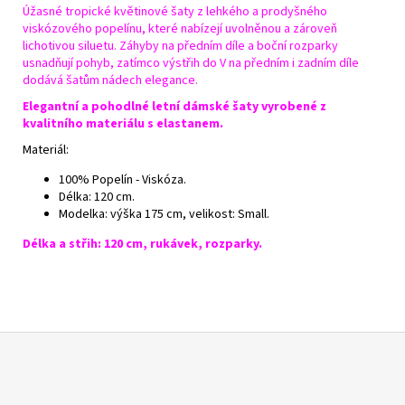
Úžasné tropické květinové šaty z lehkého a prodyšného
viskózového popelínu, které nabízejí uvolněnou a zároveň
lichotivou siluetu. Záhyby na předním díle a boční rozparky
usnadňují pohyb, zatímco výstřih do V na předním i zadním díle
dodává šatům nádech elegance.
Elegantní a pohodlné letní dámské šaty vyrobené z
kvalitního materiálu s elastanem.
Materiál:
100% Popelín - Viskóza.
Délka: 120 cm.
Modelka: výška 175 cm, velikost: Small.
Délka a střih: 120 cm, rukávek, rozparky.
Z
á
p