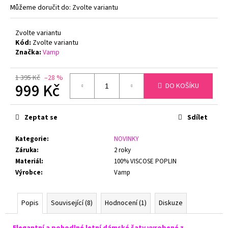
č
Můžeme doručit do:
Zvolte variantu
u
j
Zvolte variantu
e
Kód:
Zvolte variantu
m
Značka:
Vamp
e
1 395 Kč
–28 %
999 Kč
DO KOŠÍKU
ZMENŠOVACÍ
PODPRSENKA
Měrná
MINIMIZER
NATURANA
cena:
Zeptat se
Sdílet
5063
TĚLOVÁ
Kategorie
:
NOVINKY
719
Záruka
:
2 roky
Kč
Původně:
Materiál
:
100% VISCOSE POPLIN
799
Výrobce
:
Vamp
Kč
Popis
Související (8)
Hodnocení (1)
Diskuze
Elegantní a pohodlné letní dámské šaty vyrobené z