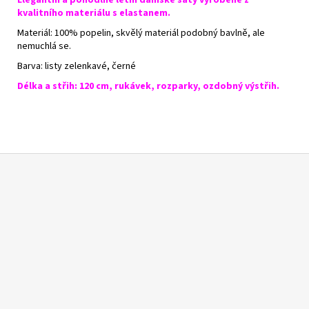
kvalitního materiálu s elastanem.
Materiál: 100% popelin, skvělý materiál podobný bavlně, ale
nemuchlá se.
Barva: listy zelenkavé, černé
Délka a střih: 120 cm, rukávek, rozparky, ozdobný výstřih.
Z
á
p
a
t
í