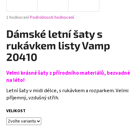
a
j
Průměrné
1 hodnocení
Podrobnosti hodnocení
í
hodnocení
produktu
Dámské letní šaty s
t
je
?
5,0
rukávkem listy Vamp
z
5
20410
hvězdiček.
Velmi krásné šaty z přírodního materiálů, bezvadné
HLEDAT
na léto!
Letní šaty v midi délce, s rukávkem a rozparkem. Velmi
příjemný, vzdušný střih.
D
o
VELIKOST
p
o
r
u