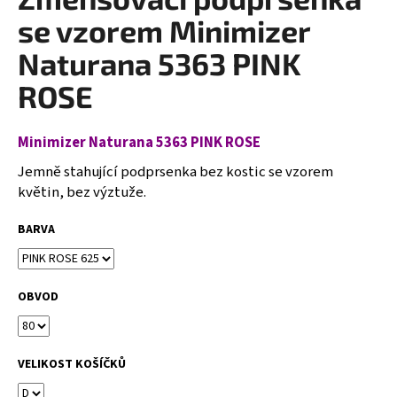
je
a
0,0
se vzorem Minimizer
z
j
5
Naturana 5363 PINK
í
hvězdiček.
ROSE
t
?
Minimizer Naturana 5363
PINK ROSE
Jemně stahující podprsenka bez kostic se vzorem
květin, bez výztuže.
HLEDAT
BARVA
D
OBVOD
o
p
o
r
VELIKOST KOŠÍČKŮ
u