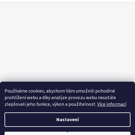
Z
á
p
a
t
í
Používáme cookies, abychom Vám umožnili pohodlné
prohlížení webu a díky analýze provozu webu neustále
zlepšovali jeho funkce, výkon a použitelnost.
Více informací
Nastavení
Vytvořil Shoptet
Copyright 2026
Editapradlo.cz
. Všechna práva vyhrazena.
Upravit