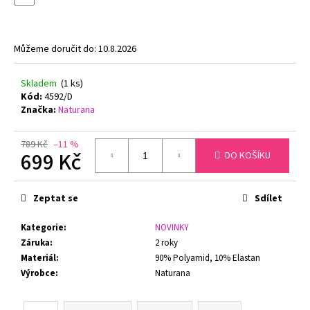
č
u
j
e
Můžeme doručit do:
10.8.2026
m
e
Skladem
(1 ks)
Kód:
4592/D
Značka:
Naturana
PODPRSENKA
S
KOSTICEMI
789 Kč
–11 %
FELINA
699 Kč
DO KOŠÍKU
MOMENTS
519
Měrná
TMAVĚ
cena:
Zeptat se
Sdílet
MODRÁ
1
Kategorie
:
NOVINKY
547
Kč
Záruka
:
2 roky
Původně:
Materiál
:
90% Polyamid, 10% Elastan
1
Výrobce
:
Naturana
799
Kč