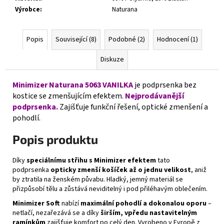
Výrobce
:
Naturana
Popis
Související (8)
Podobné (2)
Hodnocení (1)
Diskuze
Minimizer Naturana 5063 VANILKA
je podprsenka bez
kostice se zmenšujícím efektem.
Nejprodávanější
podprsenka.
Zajišťuje funkční řešení, optické zmenšení a
pohodlí.
Popis produktu
Díky
speciálnímu střihu s Minimizer efektem
tato
podprsenka
opticky zmenší košíček až o jednu velikost
, aniž
by ztratila na ženském půvabu. Hladký, jemný materiál se
přizpůsobí tělu a zůstává neviditelný i pod přiléhavým oblečením.
Minimizer Soft
nabízí
maximální pohodlí a dokonalou oporu
–
netlačí, nezařezává se a díky
širším, vpředu nastavitelným
ramínkům
zajišťuje komfort po celý den. Vyrobeno v Evropě z