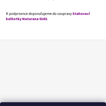
K podprsence doporučujeme do soupravy
Stahovací
kalhotky Naturana 0163.
Z
á
p
a
t
í