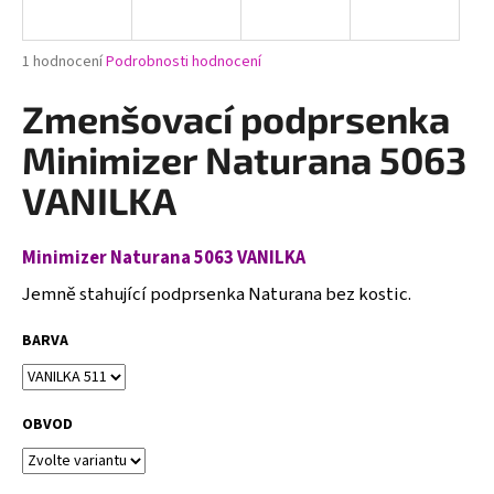
a
j
Průměrné
1 hodnocení
Podrobnosti hodnocení
í
hodnocení
produktu
Zmenšovací podprsenka
t
je
?
5,0
Minimizer Naturana 5063
z
5
VANILKA
hvězdiček.
Minimizer Naturana 5063 VANILKA
HLEDAT
Jemně stahující podprsenka Naturana bez kostic.
BARVA
D
o
p
o
OBVOD
r
u