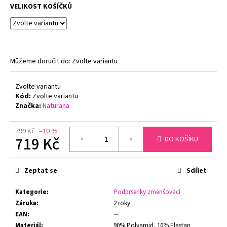
č
VELIKOST KOŠÍČKŮ
u
j
e
m
e
Můžeme doručit do:
Zvolte variantu
PODPRSENKA
Zvolte variantu
S
Kód:
Zvolte variantu
KOSTICÍ
Značka:
Naturana
FELINA
RHAPSODY
205210
799 Kč
–10 %
719 Kč
BÍLÁ
DO KOŠÍKU
1
Měrná
650
cena:
Kč
Zeptat se
Sdílet
Původně:
2
Kategorie
:
Podprsenky zmenšovací
100
Kč
Záruka
:
2 roky
EAN
:
—
Materiál
:
90% Polyamid, 10% Elastan