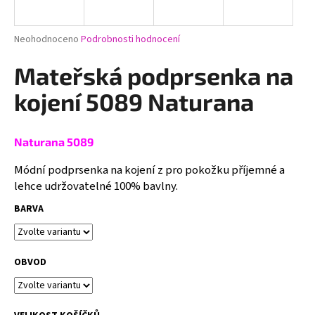
a
j
Průměrné
Neohodnoceno
Podrobnosti hodnocení
í
hodnocení
produktu
Mateřská podprsenka na
t
je
?
0,0
kojení 5089 Naturana
z
5
hvězdiček.
Naturana 5089
HLEDAT
Módní podprsenka na kojení z pro pokožku příjemné a
lehce udržovatelné 100% bavlny.
BARVA
D
o
p
OBVOD
o
r
u