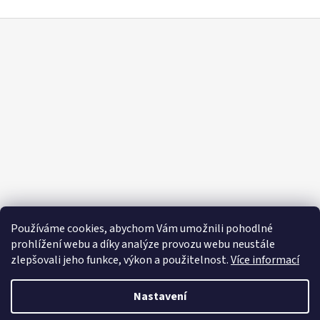
Z
á
p
a
t
í
Používáme cookies, abychom Vám umožnili pohodlné
prohlížení webu a díky analýze provozu webu neustále
zlepšovali jeho funkce, výkon a použitelnost.
Více informací
Nastavení
Vytvořil Shoptet