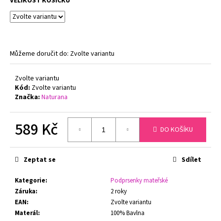
č
VELIKOST KOŠÍČKŮ
u
j
e
m
Můžeme doručit do:
Zvolte variantu
e
Zvolte variantu
PODPRSENKA
Kód:
Zvolte variantu
S
Značka:
Naturana
KOSTICEMI
FELINA
MOMENTS
589 Kč
519
DO KOŠÍKU
TMAVĚ
Měrná
MODRÁ
cena:
1
Zeptat se
Sdílet
547
Kč
Původně:
Kategorie
:
Podprsenky mateřské
1
Záruka
:
2 roky
799
EAN
:
Zvolte variantu
Kč
Materál
:
100% Bavlna