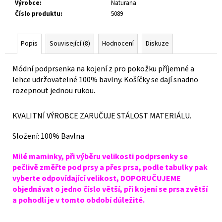
Výrobce
:
Naturana
Číslo produktu
:
5089
Popis
Související (8)
Hodnocení
Diskuze
Módní podprsenka na kojení z pro pokožku příjemné a
lehce udržovatelné 100% bavlny. Košíčky se dají snadno
rozepnout jednou rukou.
KVALITNÍ VÝROBCE ZARUČUJE STÁLOST MATERIÁLU.
Složení: 100% Bavlna
Milé maminky, při výběru velikosti podprsenky se
pečlivě změřte pod prsy a přes prsa, podle tabulky pak
vyberte odpovídající velikost, DOPORUČUJEME
objednávat o jedno číslo větší, při kojení se prsa zvětší
a pohodlí je v tomto období důležité.