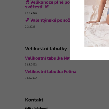
🐣 Velikonoce plné pohodlí a
svěžesti! 🌸
20.3.2026
💕 Valentýnské ponožky
2.2.2026
Velikostní tabulky
Velikostní tabulka Naturana
31.3.2022
Velikostní tabulka Felina
31.3.2022
Kontakt
Edita Vůchová