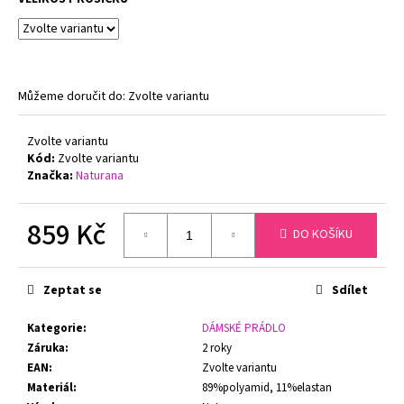
č
u
j
e
m
Můžeme doručit do:
Zvolte variantu
e
Zvolte variantu
PODPRSENKA
Kód:
Zvolte variantu
S
Značka:
Naturana
KOSTICÍ
FELINA
RHAPSODY
859 Kč
205210
DO KOŠÍKU
BÍLÁ
Měrná
1
cena:
650
Zeptat se
Sdílet
Kč
Původně:
Kategorie
:
DÁMSKÉ PRÁDLO
2
100
Záruka
:
2 roky
Kč
EAN
:
Zvolte variantu
Materiál
:
89%polyamid, 11%elastan