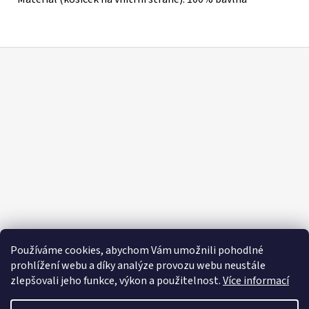
Z
á
p
a
t
í
Používáme cookies, abychom Vám umožnili pohodlné
prohlížení webu a díky analýze provozu webu neustále
zlepšovali jeho funkce, výkon a použitelnost.
Více informací