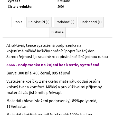
Výrobce
:
Naturana
Číslo produktu
:
5666
Popis
Související (8)
Podobné (8)
Hodnocení (1)
Diskuze
Atraktivní, tence vyztužená podprsenka na
kojení má měkké košíčky chránící poprsí každý den.
Samozřejmostí je snadné rozepínání košíčků jednou rukou.
5666 - Podprsenka na kojení bez kostic, vyztužená
Barva: 300 bílá, 400 černá, 895 tělová
Vyztužené košíčky z měkkého materiálu dodají prsům
krásný tvar a komfort. Měkký a pro kůži velmi příjemný
materiál vás jistě mile překvapí.
Materiál (hlavní složení podprsenky): 89%polyamid,
11%elastan
Materiál (košíček na vnitřní straně): 100% bavlna