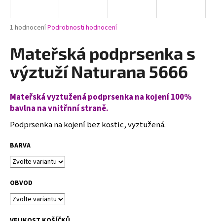
a
j
Průměrné
1 hodnocení
Podrobnosti hodnocení
í
hodnocení
produktu
Mateřská podprsenka s
t
je
?
5,0
výztuží Naturana 5666
z
5
hvězdiček.
Mateřská vyztužená podprsenka na kojení 100%
bavlna na vnitřnní straně.
HLEDAT
Podprsenka na kojení bez kostic, vyztužená.
BARVA
D
o
p
OBVOD
o
r
u
VELIKOST KOŠÍČKŮ