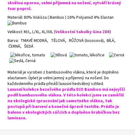
skvělou oporou, velmi příjemná na nošení, vytváří krásný
tvar poprsí.
Materiál:
80% Viskóza ( Bambus ) 16% Polyamid 4% Elastan
Velikost: M/L, L/XL, XL/XXL (
Velikostní tabulky Gina ZDE
)
Barva: TMAVĚ MODRÁ, TĚLOVÁ, RŮŽOVÁ (lososová), BÍLÁ,
ČERNÁ, ŠEDÁ
Materiál je vyroben z bambusového vlákna, které je doplněno
elastanem. Úplet je velmi jemný a příjemný na nošení. Do
každodenního prádla přináší luxusní hedvábný vzhled.
Luxusní kolekce bezešvého prádla ECO Bamboo má nejvyšší
podíl bambusového vlákna. V této kolekci jsme se zaměřili
na ekologické zpracování jak samotného vlákna, tak
postupů při barvení a konečné úpravě textilie. Prádlo je
baleno v ekologických sáčcích a doplněno krabičkou bez
laminace.
Z