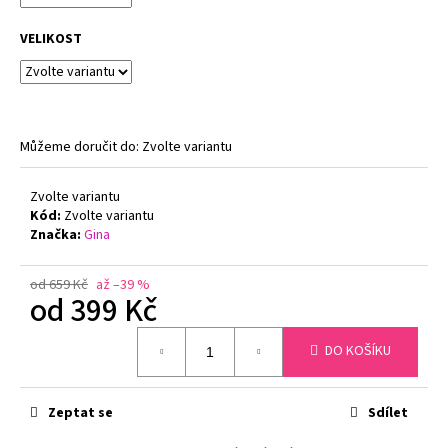
č
u
VELIKOST
j
e
m
e
Můžeme doručit do:
Zvolte variantu
PODPRSENKA
S
Zvolte variantu
KOSTICEMI
Kód:
Zvolte variantu
FELINA
Značka:
Gina
MOMENTS
519
TMAVĚ
od 659 Kč
až –39 %
MODRÁ
od
399 Kč
1
547
Měrná
Kč
DO KOŠÍKU
cena:
Původně:
1
799
Zeptat se
Sdílet
Kč