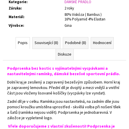
Kategorie
:
DÁMSKÉ PRÁDLO
Záruka
:
2 roky
80% Viskóza ( Bambus )
Materiál
:
16% Polyamid 4% Elastan
Výrobce
:
Gina
Popis
Související (8)
Podobné (8)
Hodnocení
Diskuze
Podprsenka bez kostic s vyjímatelnými vycpávkami a
nastavitelnými ramínky, dámské bezešvé sportovní prádlo.
Dolní kraj je zesílený a zapravený bezešvým způsobem. Horní kraj
je zapravený lemovkou. Přední díl je dvojitý a mezi vnější a vnitřní
část jsou vloženy lisované košíčky (vycpávky lze vyndat).
Zadní díl je v celku. Ramínka jsou nastavitelná, na zadním díle jsou
pomocí kroužku umístěna uprostřed - skvělá volba při nošení tílek
a šatů (ramínka nejsou vidět). Podprsenka je jednobarevná. V
záložce je vypletené logo.
Vřele doporučujeme z vlastní zkušenosti! Podprsenka je