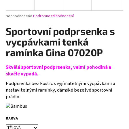
a
j
Průměrné
Neohodnoceno
Podrobnosti hodnocení
í
hodnocení
produktu
Sportovní podprsenka s
t
je
?
0,0
vycpávkami tenká
z
5
ramínka Gina 07020P
hvězdiček.
Skvělá sportovní podprsenka, velmi pohodlná a
HLEDAT
skvěle vypadá.
Podprsenka bez kostic s vyjímatelnými vycpávkami a
nastavitelnými ramínky, dámské bezešvé sportovní
D
prádlo.
o
p
o
r
BARVA
u