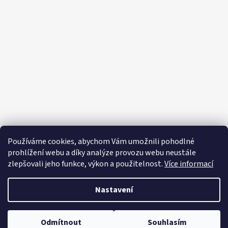
á
p
a
t
í
Používáme cookies, abychom Vám umožnili pohodlné
prohlížení webu a díky analýze provozu webu neustále
zlepšovali jeho funkce, výkon a použitelnost.
Více informací
Nastavení
Vytvořil Shoptet
Copyright 2026
Editapradlo.cz
. Všechna práva vyhrazena.
Upravit
Odmítnout
Souhlasím
nastavení cookies