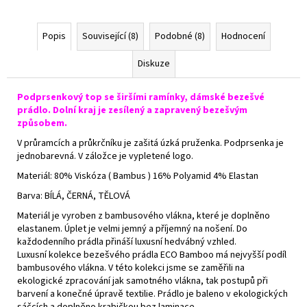
Popis
Související (8)
Podobné (8)
Hodnocení
Diskuze
Podprsenkový top se širšími ramínky, dámské bezešvé
prádlo. Dolní kraj je zesílený a zapravený bezešvým
způsobem.
V průramcích a průkrčníku je zašitá úzká pruženka. Podprsenka je
jednobarevná. V záložce je vypletené logo.
Materiál: 80% Viskóza ( Bambus ) 16% Polyamid 4% Elastan
Barva: BÍLÁ, ČERNÁ, TĚLOVÁ
Materiál je vyroben z bambusového vlákna, které je doplněno
elastanem. Úplet je velmi jemný a příjemný na nošení. Do
každodenního prádla přináší luxusní hedvábný vzhled.
Luxusní kolekce bezešvého prádla ECO Bamboo má nejvyšší podíl
bambusového vlákna. V této kolekci jsme se zaměřili na
ekologické zpracování jak samotného vlákna, tak postupů při
barvení a konečné úpravě textilie. Prádlo je baleno v ekologických
sáčcích a doplněno krabičkou bez laminace.