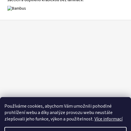
Z
á
p
a
t
í
Používáme cookies, abychom Vám umožnili pohodlné
prohlížení webu a díky analýze provozu webu neustále
zlepšovali jeho funkce, výkon a použitelnost.
Více informací