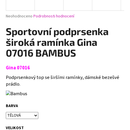
a
j
Průměrné
Neohodnoceno
Podrobnosti hodnocení
í
hodnocení
produktu
Sportovní podprsenka
t
je
?
0,0
široká ramínka Gina
z
5
07016 BAMBUS
hvězdiček.
Gina 07016
HLEDAT
Podprsenkový top se širšími ramínky, dámské bezešvé
prádlo.
D
o
p
BARVA
o
r
u
VELIKOST