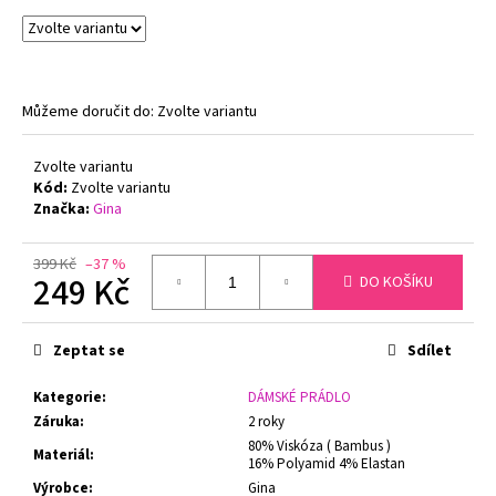
č
u
j
e
m
Můžeme doručit do:
Zvolte variantu
e
Zvolte variantu
Kód:
Zvolte variantu
PÁNSKÝ
NÁTĚLNÍK
Značka:
Gina
TÍLKO
GINA
58005
399 Kč
–37 %
249 Kč
DO KOŠÍKU
BAMBUS
349
Měrná
Kč
cena:
Původně:
Zeptat se
Sdílet
440
Kč
Kategorie
:
DÁMSKÉ PRÁDLO
Záruka
:
2 roky
80% Viskóza ( Bambus )
Materiál
:
16% Polyamid 4% Elastan
Výrobce
:
Gina