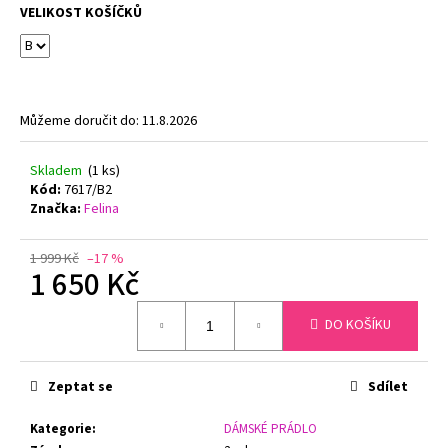
č
VELIKOST KOŠÍČKŮ
u
j
e
m
e
Můžeme doručit do:
11.8.2026
PODPRSENKA
Skladem
(1 ks)
S
Kód:
7617/B2
KOSTICÍ
Značka:
Felina
FELINA
CONTURELLE
PROVENCE
1 999 Kč
–17 %
1 650 Kč
80505
ČERNÁ
Měrná
1
DO KOŠÍKU
cena:
699
Kč
Původně:
2
Zeptat se
Sdílet
879
Kč
Kategorie
:
DÁMSKÉ PRÁDLO