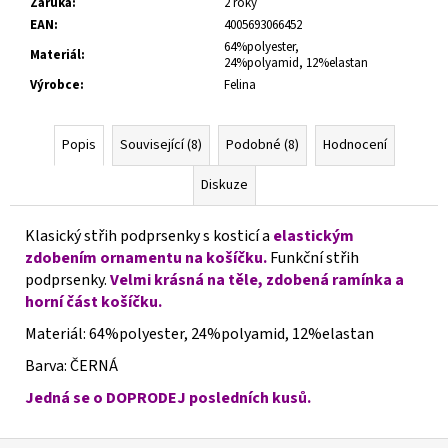
Záruka
:
2 roky
EAN
:
4005693066452
64%polyester,
Materiál
:
24%polyamid, 12%elastan
Výrobce
:
Felina
Popis
Související (8)
Podobné (8)
Hodnocení
Diskuze
Klasický střih podprsenky s kosticí a
elastickým
zdobením ornamentu na košíčku.
Funkční střih
podprsenky.
Velmi krásná na těle, zdobená ramínka a
horní část košíčku.
Materiál: 64%polyester, 24%polyamid, 12%elastan
Barva: ČERNÁ
Jedná se o DOPRODEJ posledních kusů.