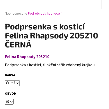
a
j
Průměrné
Neohodnoceno
Podrobnosti hodnocení
í
hodnocení
produktu
Podprsenka s kosticí
t
je
?
0,0
Felina Rhapsody 205210
z
5
ČERNÁ
hvězdiček.
Felina Rhapsody 205210
HLEDAT
Podprsenka s kosticí, funkční střih zdobený krajkou.
BARVA
D
o
p
o
OBVOD
r
u