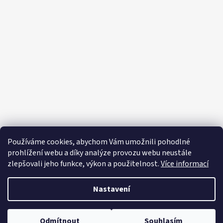
Z
á
p
a
t
í
Používáme cookies, abychom Vám umožnili pohodlné
prohlížení webu a díky analýze provozu webu neustále
zlepšovali jeho funkce, výkon a použitelnost.
Více informací
Nastavení
Vytvořil Shoptet
Copyright 2026
Editapradlo.cz
. Všechna práva vyhrazena.
Upravit
Odmítnout
Souhlasím
nastavení cookies