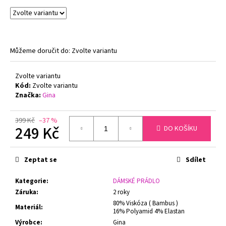
č
u
j
e
m
Můžeme doručit do:
Zvolte variantu
e
Zvolte variantu
Kód:
Zvolte variantu
PODPRSENKA
S
Značka:
Gina
KOSTICEMI
FELINA
MOMENTS
399 Kč
–37 %
249 Kč
DO KOŠÍKU
519
TMAVĚ
Měrná
MODRÁ
cena:
1
Zeptat se
Sdílet
547
Kč
Kategorie
:
DÁMSKÉ PRÁDLO
Původně:
Záruka
:
2 roky
1
799
80% Viskóza ( Bambus )
Materiál
:
Kč
16% Polyamid 4% Elastan
Výrobce
:
Gina