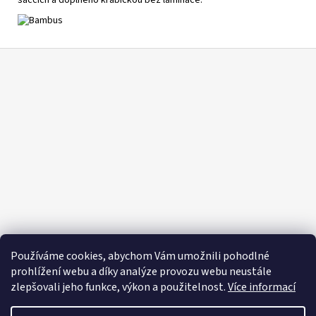
Z
á
p
a
t
í
Používáme cookies, abychom Vám umožnili pohodlné
prohlížení webu a díky analýze provozu webu neustále
zlepšovali jeho funkce, výkon a použitelnost.
Více informací