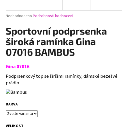
a
j
Průměrné
Neohodnoceno
Podrobnosti hodnocení
í
hodnocení
produktu
Sportovní podprsenka
t
je
?
0,0
široká ramínka Gina
z
5
07016 BAMBUS
hvězdiček.
Gina 07016
HLEDAT
Podprsenkový top se širšími ramínky, dámské bezešvé
prádlo.
D
o
p
BARVA
o
r
u
VELIKOST