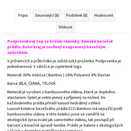
Popis
Související (8)
Podobné (8)
Hodnocení
Diskuze
Podprsenkový top se širšími ramínky, dámské bezešvé
prádlo. Dolní kraj je zesílený a zapravený bezešvým
způsobem.
V průramcích a průkrčníku je zašitá úzká pruženka. Podprsenka je
jednobarevná. V záložce je vypletené logo.
Materiál: 80% Viskóza ( Bambus ) 16% Polyamid 4% Elastan
Barva: BÍLÁ, ČERNÁ, TĚLOVÁ
Materiál je vyroben z bambusového vlákna, které je doplněno
elastanem. Úplet je velmi jemný a příjemný na nošení. Do
každodenního prádla přináší luxusní hedvábný vzhled.
Luxusní kolekce bezešvého prádla ECO Bamboo má nejvyšší podíl
bambusového vlákna. V této kolekci jsme se zaměřili na
ekologické zpracování jak samotného vlákna, tak postupů při
barvení a konečné úpravě textilie. Prádlo je baleno v ekologických
sáčcích a doplněno krabičkou bez laminace.