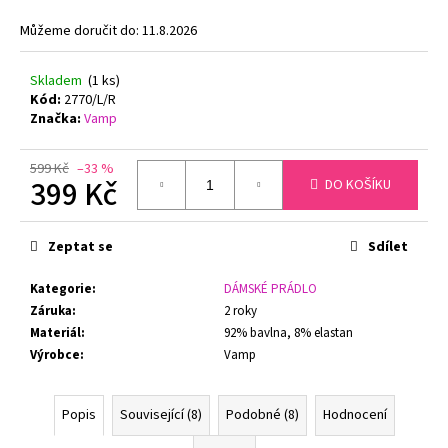
č
u
Můžeme doručit do:
11.8.2026
j
e
Skladem
(1 ks)
m
Kód:
2770/L/R
e
Značka:
Vamp
599 Kč
–33 %
ZMENŠOVACÍ
399 Kč
DO KOŠÍKU
PODPRSENKA
MINIMIZER
Měrná
NATURANA
cena:
5063
Zeptat se
Sdílet
719
Kč
Kategorie
:
DÁMSKÉ PRÁDLO
Původně:
Záruka
:
2 roky
799
Kč
Materiál
:
92% bavlna, 8% elastan
Výrobce
:
Vamp
Popis
Související (8)
Podobné (8)
Hodnocení