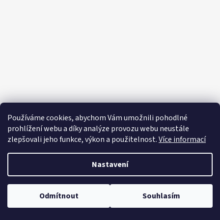
p
a
t
í
Používáme cookies, abychom Vám umožnili pohodlné
prohlížení webu a díky analýze provozu webu neustále
zlepšovali jeho funkce, výkon a použitelnost.
Více informací
Nastavení
Vytvořil Shoptet
Copyright 2026
Editapradlo.cz
. Všechna práva vyhrazena.
Upravit
Odmítnout
Souhlasím
nastavení cookies
Letní šaty, plavky 🎀