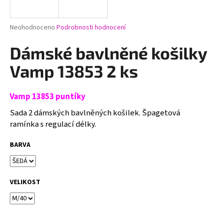
a
j
Průměrné
Neohodnoceno
Podrobnosti hodnocení
í
hodnocení
produktu
Dámské bavlněné košilky
t
je
?
0,0
Vamp 13853 2 ks
z
5
hvězdiček.
Vamp 13853 puntíky
Sada 2 dámských bavlněných košilek. Špagetová
HLEDAT
ramínka s regulací délky.
BARVA
D
o
p
VELIKOST
o
r
u