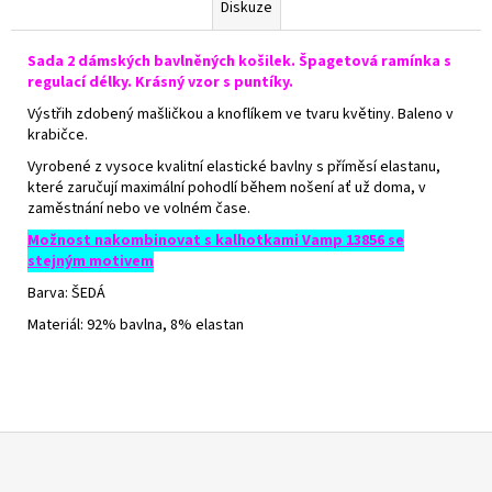
Diskuze
Sada 2 dámských bavlněných košilek. Špagetová ramínka s
regulací délky. Krásný vzor s puntíky.
Výstřih zdobený mašličkou a knoflíkem ve tvaru květiny. Baleno v
krabičce.
Vyrobené z vysoce kvalitní elastické bavlny s příměsí elastanu,
které zaručují maximální pohodlí během nošení ať už doma, v
zaměstnání nebo ve volném čase.
Možnost nakombinovat s kalhotkami Vamp 13856 se
stejným motivem
Barva: ŠEDÁ
Materiál: 92% bavlna, 8% elastan
Z
á