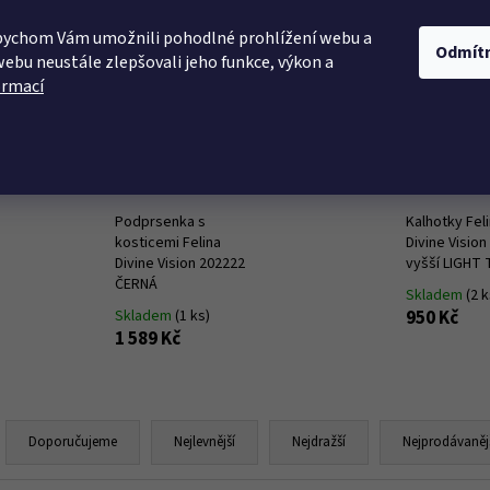
bychom Vám umožnili pohodlné prohlížení webu a
KÉ PRÁDLO
PLAVKY
LETNÍ ŠATY
NOČNÍ P
Odmít
webu neustále zlepšovali jeho funkce, výkon a
ormací
dlo
Felina Divine Vision 222
Co potřebujete najít?
Nejprodávanější
HLEDAT
Podprsenka s
Kalhotky Fel
kosticemi Felina
Divine Vision
Divine Vision 202222
vyšší LIGHT
ČERNÁ
Skladem
(2 k
Doporučujeme
Skladem
(1 ks)
950 Kč
1 589 Kč
Ř
a
Doporučujeme
Nejlevnější
Nejdražší
Nejprodávaněj
z