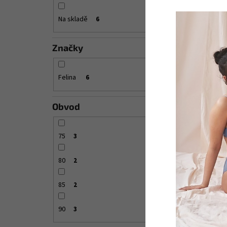
Na skladě
6
Značky
Felina
6
Obvod
75
3
80
2
85
2
90
3