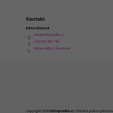
Kontakt
Edita Vůchová
info
@
editapradlo.cz
+420 602 967 746
Editapradlo.cz facebook
Z
á
p
a
t
í
Copyright 2026
Editapradlo.cz
. Všechna práva vyhrazen