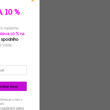
 ČERNÁ, s
Felina Divine Vision 280222 ČERNÁ,
 10 %
LIGHT TAUPE...
ČERNÁ
LIGHT TAUPE
e k našemu
sleva 10 % na
s
podního
je Vaše.
 získat slevu
resa je u nás v
ečí.
í osobních údajů