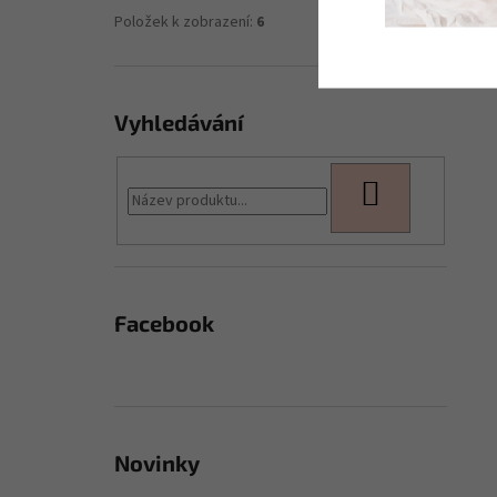
Položek k zobrazení:
6
Vyhledávání
HLEDAT
Facebook
Novinky