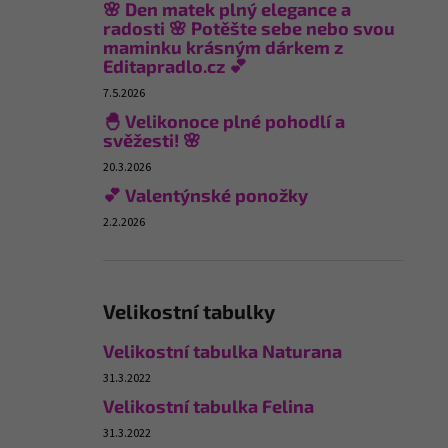
🌸 Den matek plný elegance a
radosti 🌸 Potěšte sebe nebo svou
maminku krásným dárkem z
Editapradlo.cz 💕
7.5.2026
🐣 Velikonoce plné pohodlí a
svěžesti! 🌸
20.3.2026
💕 Valentýnské ponožky
2.2.2026
Velikostní tabulky
Velikostní tabulka Naturana
31.3.2022
Velikostní tabulka Felina
31.3.2022