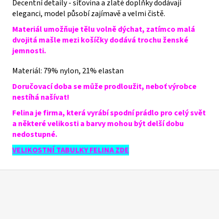
Decentní detaily - síťovina a zlaté doplňky dodávají
eleganci, model působí zajímavě a velmi čistě
.
Materiál umožňuje tělu volně dýchat, zatímco malá
dvojitá mašle mezi košíčky dodává trochu ženské
jemnosti.
Materiál:
79% nylon, 21% elastan
Doručovací doba se může prodloužit, neboť výrobce
nestíhá našívat!
Felina je firma, která vyrábí spodní prádlo pro celý svět
a některé velikosti a barvy mohou být delší dobu
nedostupné.
VELIKOSTNÍ TABULKY FELINA ZDE
Z
á
p
a