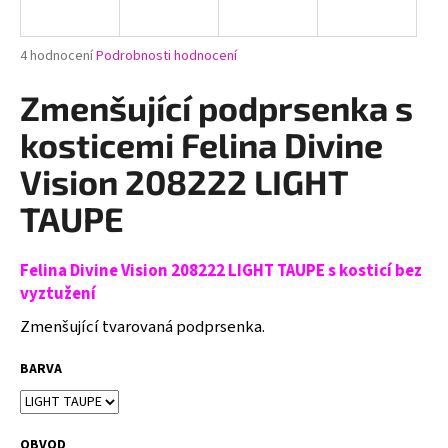
a
j
Průměrné
4 hodnocení
Podrobnosti hodnocení
í
hodnocení
produktu
Zmenšující podprsenka s
t
je
?
5,0
kosticemi Felina Divine
z
5
Vision 208222 LIGHT
hvězdiček.
TAUPE
HLEDAT
Felina Divine Vision 208222 LIGHT TAUPE s kosticí bez
vyztužení
D
Zmenšující tvarovaná podprsenka.
o
p
BARVA
o
r
u
OBVOD