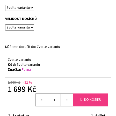
č
u
j
e
VELIKOST KOŠÍČKŮ
m
e
ZMENŠOVACÍ
Můžeme doručit do:
Zvolte variantu
PODPRSENKA
MINIMIZER
NATURANA
Zvolte variantu
5063
Kód:
Zvolte variantu
719
Značka:
Felina
Kč
Původně:
799
2 500 Kč
–32 %
1 699 Kč
Kč
Měrná
DO KOŠÍKU
cena:
Zeptat se
Sdílet