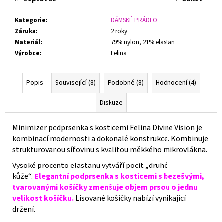
Kategorie
:
DÁMSKÉ PRÁDLO
Záruka
:
2 roky
Materiál
:
79% nylon, 21% elastan
Výrobce
:
Felina
Popis
Související (8)
Podobné (8)
Hodnocení (4)
Diskuze
Minimizer podprsenka s kosticemi Felina Divine Vision je
kombinací modernosti a dokonalé konstrukce.
Kombinuje
strukturovanou síťovinu s kvalitou měkkého mikrovlákna.
Vysoké procento elastanu vytváří pocit „druhé
kůže“.
Elegantní podprsenka s kosticemi s bezešvými,
tvarovanými košíčky zmenšuje objem prsou o jednu
velikost košíčku.
Lisované košíčky nabízí vynikající
držení.