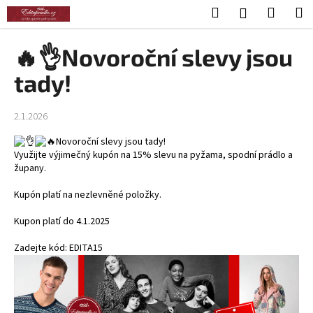
K
Přejít
Hledat
Nákup
M
Přihlášení
na
o
obsah
Zpět
Zpět
košík
š
🔥👌Novoroční slevy jsou
í
C
tady!
k
o
p
2.1.2026
o
Novoroční slevy jsou tady!
t
Využijte výjimečný kupón na 15% slevu na pyžama, spodní prádlo a
ř
župany.
e
Kupón platí na nezlevněné položky.
b
u
Kupon platí do 4.1.2025
j
Zadejte kód: EDITA15
e
t
e
n