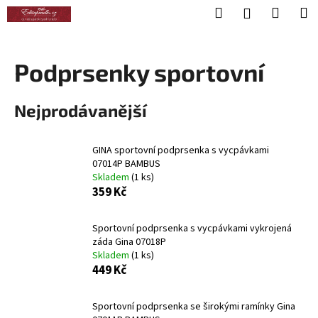
K
Přejít
Hledat
Nákup
M
Přihlášení
na
o
obsah
Zpět
Zpět
košík
š
í
Podprsenky sportovní
C
k
o
Nejprodávanější
p
o
t
GINA sportovní podprsenka s vycpávkami
07014P BAMBUS
ř
Skladem
(1 ks)
e
359 Kč
b
u
Sportovní podprsenka s vycpávkami vykrojená
j
záda Gina 07018P
Skladem
(1 ks)
e
449 Kč
t
e
Sportovní podprsenka se širokými ramínky Gina
n