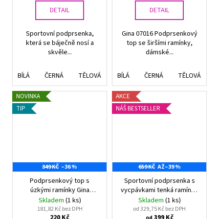
DETAIL
DETAIL
Sportovní podprsenka,
Gina 07016 Podprsenkový
která se báječně nosí a
top se širšími ramínky,
skvěle...
dámské...
BÍLÁ
ČERNÁ
TĚLOVÁ
TĚLOVÁ TMAVÁ
BÍLÁ
ČERNÁ
ŠEDO-HNĚDÁ
TĚLOVÁ
NOVINKA
AKCE
TIP
NÁŠ BESTSELLER
349 KČ
–36 %
659 KČ
AŽ
–39 %
Podprsenkový top s
Sportovní podprsenka s
úzkými ramínky Gina
vycpávkami tenká ramínka
07010P BAMBUS
Gina 07020P
Skladem
(1 ks)
Skladem
(1 ks)
181,82 Kč bez DPH
od 329,75 Kč bez DPH
220 Kč
399 Kč
od