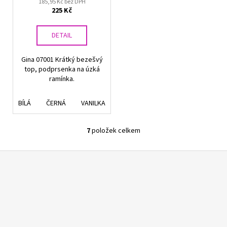
185,95 Kč bez DPH
225 Kč
DETAIL
Gina 07001 Krátký bezešvý
top, podprsenka na úzká
ramínka.
BÍLÁ
ČERNÁ
VANILKA
7
položek celkem
O
v
Z
l
á
á
d
p
a
a
c
t
í
í
p