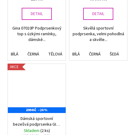
DETAIL
DETAIL
Gina 07010P Podprsenkový
Skvělá sportovní
top s úzkými ramínky,
podprsenka, velmi pohodlná
dámské...
a skvěle...
BÍLÁ
ČERNÁ
TĚLOVÁ
RŮŽOVÁ 603
BÍLÁ
ČERNÁ
BRANDY
ŠEDÁ
TM
AKCE
299 KČ
–24 %
Dámská sportovní
bezešvá podprsenka GINA
07001
Skladem
(2 ks)