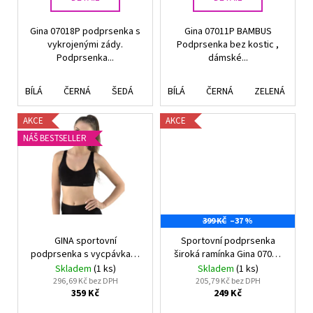
ů
Gina 07018P podprsenka s
Gina 07011P BAMBUS
vykrojenými zády.
Podprsenka bez kostic ,
Podprsenka...
dámské...
BÍLÁ
ČERNÁ
ŠEDÁ
MODRÁ
BÍLÁ
ČERNÁ
ZELENÁ
T
AKCE
AKCE
NÁŠ BESTSELLER
399 KČ
–37 %
GINA sportovní
Sportovní podprsenka
podprsenka s vycpávkami
široká ramínka Gina 07016
07014P BAMBUS
BAMBUS
Skladem
(1 ks)
Skladem
(1 ks)
296,69 Kč bez DPH
205,79 Kč bez DPH
359 Kč
249 Kč