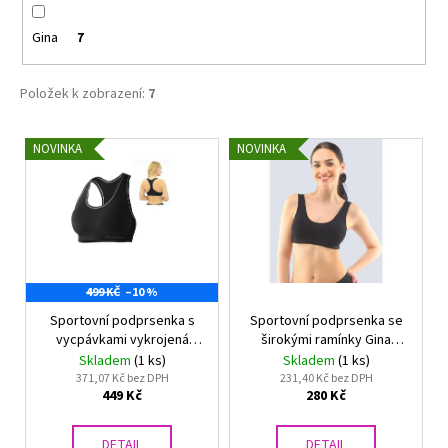
č
u
Gina
7
j
e
m
Položek k zobrazení:
7
e
V
NOVINKA
NOVINKA
ý
GINA
DÁMSKÉ
p
KALHOTKY
i
KLASICKÝ
STŘIH
s
BAMBOO
p
GINA
00019
499 KČ
–10 %
r
199
Sportovní podprsenka s
Sportovní podprsenka se
o
Kč
vycpávkami vykrojená
širokými ramínky Gina
d
Původně:
záda Gina 07018P
07011P BAMBUS
Skladem
(1 ks)
Skladem
(1 ks)
299
u
371,07 Kč bez DPH
231,40 Kč bez DPH
Kč
449 Kč
280 Kč
k
t
DETAIL
DETAIL