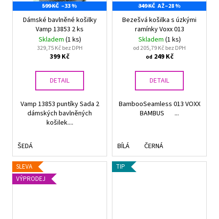
599 KČ
–33 %
349 KČ
AŽ
–28 %
Dámské bavlněné košilky
Bezešvá košilka s úzkými
Vamp 13853 2 ks
ramínky Voxx 013
Skladem
(1 ks)
Skladem
(1 ks)
329,75 Kč bez DPH
od 205,79 Kč bez DPH
399 Kč
249 Kč
od
DETAIL
DETAIL
Vamp 13853 puntíky Sada 2
BambooSeamless 013 VOXX
dámských bavlněných
BAMBUS ...
košilek....
ŠEDÁ
BÍLÁ
ČERNÁ
SLEVA
TIP
VÝPRODEJ