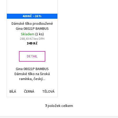
420 KČ
–16 %
Dámské tílko prodloužené
Gina 08021P BAMBUS
Skladem
(1 ks)
288,43 Kč bez DPH
349 Kč
DETAIL
Gina 08021P BAMBUS
Dámské tílko na široká
ramínka, český...
BÍLÁ
ČERNÁ
TĚLOVÁ
BRANDY
PURPUROVÁ
7
položek celkem
O
v