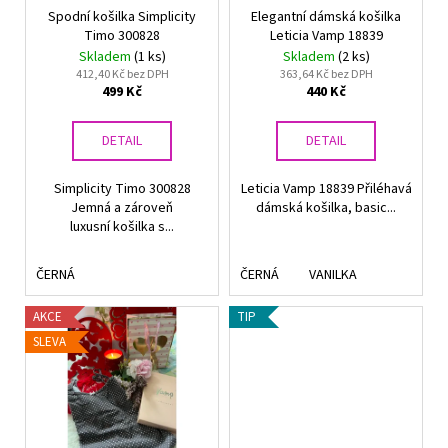
Spodní košilka Simplicity
Elegantní dámská košilka
o
Timo 300828
Leticia Vamp 18839
d
Skladem
(1 ks)
Skladem
(2 ks)
u
412,40 Kč bez DPH
363,64 Kč bez DPH
499 Kč
440 Kč
k
t
DETAIL
DETAIL
ů
Simplicity Timo 300828
Leticia Vamp 18839 Přiléhavá
Jemná a zároveň
dámská košilka, basic...
luxusní košilka s...
ČERNÁ
ČERNÁ
VANILKA
AKCE
TIP
SLEVA