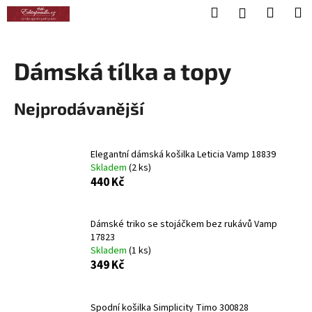
K
Přejít
Hledat
Nákup
M
Přihlášení
na
o
obsah
Zpět
Zpět
košík
š
í
Dámská tílka a topy
C
k
o
Nejprodávanější
p
o
t
Elegantní dámská košilka Leticia Vamp 18839
ř
Skladem
(2 ks)
440 Kč
e
b
u
Dámské triko se stojáčkem bez rukávů Vamp
j
17823
Skladem
(1 ks)
e
349 Kč
t
e
Spodní košilka Simplicity Timo 300828
n