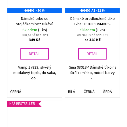
699 KČ
–50 %
499 KČ
AŽ
–31 %
Dámské triko se
Dámské prodloužené tílko
stojáčkem bez rukávů
Gina 08018P BAMBUS-
Vamp 17823
BAVLNA
Skladem
(1 ks)
Skladem
(1 ks)
288,43 Kč bez DPH
od 280,99 Kč bez DPH
349 Kč
340 Kč
od
DETAIL
DETAIL
Vamp 17823, skvělý
Gina 08018P Dámské tílko na
modalový topík, do saka,
širší ramínko, módní barvy
do...
-...
ČERNÁ
BÍLÁ
ČERNÁ
ŠEDÁ
TĚ
NÁŠ BESTSELLER