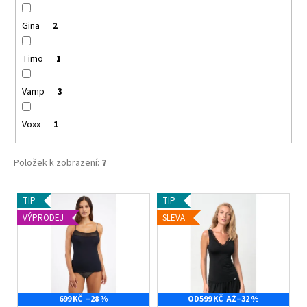
č
u
Gina
2
j
e
Timo
1
m
e
Vamp
3
MINIMIZER
Voxx
1
NATURANA
5363
BRUSINKA
Položek k zobrazení:
7
699
Kč
V
TIP
TIP
ý
VÝPRODEJ
SLEVA
p
i
s
p
699 KČ
–28 %
OD
599 KČ
AŽ
–32 %
r