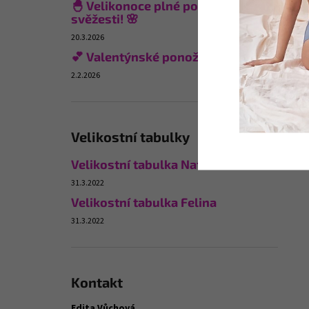
🐣 Velikonoce plné pohodlí a
svěžesti! 🌸
20.3.2026
💕 Valentýnské ponožky
2.2.2026
Velikostní tabulky
Velikostní tabulka Naturana
31.3.2022
Velikostní tabulka Felina
31.3.2022
Kontakt
Edita Vůchová