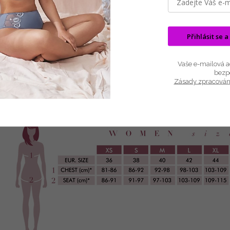
Popis
Související (8)
Hodnocení (1)
Diskuze
Elegantní přiléhavá košilka na doma, do práce i pro volný čas.
Přihlásit se a
Luxusní krajka ve výstřihu do V.
Vaše e-mailová ad
Přírodní Micro-modal poskytuje výjimečnou měkkost, lehkost a pohodlí, j
bezp
a rychle schne, zatímco Elastan dodává oděvu potřebnou pružnost.
Zásady zpracován
Materiál: 93% micromodal, 7% elastan
Délka: 60 cm