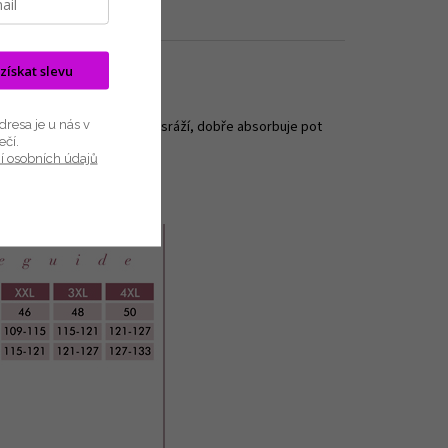
 získat slevu
resa je u nás v
e prodyšný, při praní se nesráží, dobře absorbuje pot
ečí.
í osobních údajů