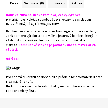
Popis
Související (8)
Hodnocení
Diskuze
Dámské tílko na široká ramínka, český výrobce.
Materiál: 70% Viskóza ( Bambus ) 22% Polyamid 8% Elastan
Barvy: ČERNÁ, BÍLÁ, TĚLOVÁ, BRANDY
Bambusové vlákno je vyrobeno na bázi regenerované celulózy.
Základem pro výrobu tohoto vlákna je surový bambus, který se
následně zpracovává chemickou cestou podobně jako
viskóza.
Bambusové vlákno je považováno za materiál 21.
století.
Údržba:
Pro optimální údržbu se doporučuje prádlo z tohoto materiálu prát
maximálně na 40°C.
Nedoporučuje se prádlo žehlit, bělit, sušit v bubnové sušičce
nebo chemicky čistit.
Z
á