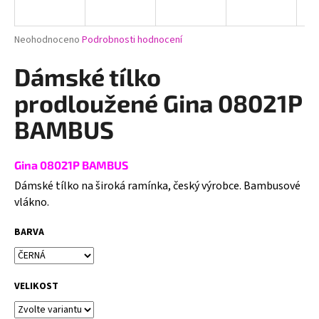
a
j
Průměrné
Neohodnoceno
Podrobnosti hodnocení
í
hodnocení
produktu
Dámské tílko
t
je
?
0,0
prodloužené Gina 08021P
z
5
BAMBUS
hvězdiček.
Gina 08021P BAMBUS
HLEDAT
Dámské tílko na široká ramínka, český výrobce. Bambusové
vlákno.
D
BARVA
o
p
o
VELIKOST
r
u