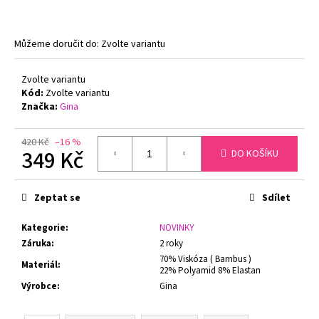
č
u
j
Můžeme doručit do:
Zvolte variantu
e
m
e
Zvolte variantu
Kód:
Zvolte variantu
Značka:
Gina
FLORA
DÁMSKÝ
420 Kč
–16 %
HŘEJIVÝ
349 Kč
DO KOŠÍKU
ŽUPAN
SE
Měrná
ŠÁLOVÝM
cena:
LÍMCEM
Zeptat se
Sdílet
VESTIS
25
Kategorie
:
NOVINKY
56
Záruka
:
2 roky
1
70% Viskóza ( Bambus )
360
Materiál
:
22% Polyamid 8% Elastan
Kč
Výrobce
:
Gina