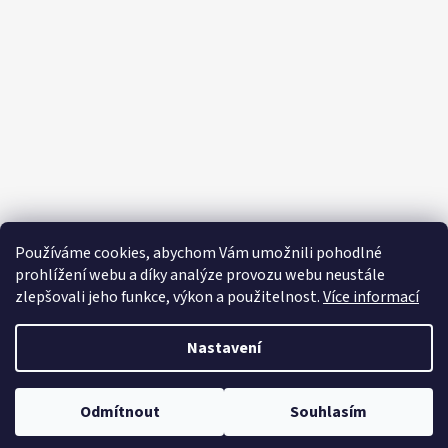
p
a
t
í
Používáme cookies, abychom Vám umožnili pohodlné
prohlížení webu a díky analýze provozu webu neustále
zlepšovali jeho funkce, výkon a použitelnost.
Více informací
Nastavení
Vytvořil Shoptet
Copyright 2026
Editapradlo.cz
. Všechna práva vyhrazena.
Upravit
Odmítnout
Souhlasím
nastavení cookies
Letní šaty, plavky 🎀