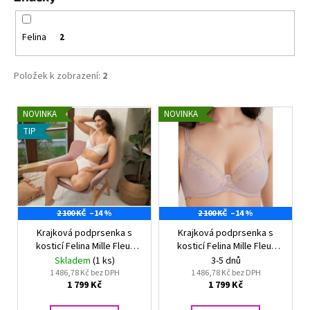
č
ů
u
j
Felina
2
e
m
Položek k zobrazení:
2
e
V
NOVINKA
NOVINKA
ZMENŠOVACÍ
ý
PODPRSENKA
TIP
MINIMIZER
p
NATURANA
i
5063
TĚLOVÁ
s
719
p
Kč
2 100 KČ
–14 %
2 100 KČ
–14 %
r
Původně:
799
Krajková podprsenka s
Krajková podprsenka s
o
Kč
kosticí Felina Mille Fleur
kosticí Felina Mille Fleur
d
805840 CREAM
805840 PURPLE
Skladem
(1 ks)
3-5 dnů
u
1 486,78 Kč bez DPH
1 486,78 Kč bez DPH
1 799 Kč
1 799 Kč
k
t