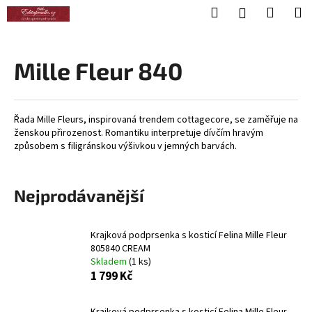
K
Přejít
Hledat
Nákup
M
Přihlášení
na
o
obsah
Zpět
Zpět
košík
š
í
Mille Fleur 840
C
k
o
p
Řada Mille Fleurs, inspirovaná trendem cottagecore, se zaměřuje na
o
ženskou přirozenost. Romantiku interpretuje dívčím hravým
t
způsobem s filigránskou výšivkou v jemných barvách.
ř
e
Nejprodávanější
b
u
Krajková podprsenka s kosticí Felina Mille Fleur
j
805840 CREAM
e
Skladem
(1 ks)
t
1 799 Kč
e
n