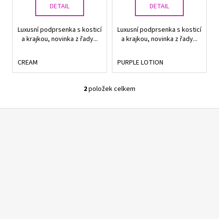
DETAIL
DETAIL
ů
Luxusní podprsenka s kosticí
Luxusní podprsenka s kosticí
a krajkou, novinka z řady...
a krajkou, novinka z řady...
CREAM
PURPLE LOTION
2
položek celkem
O
v
Z
l
á
á
d
p
a
a
c
t
í
í
p
r
v
k