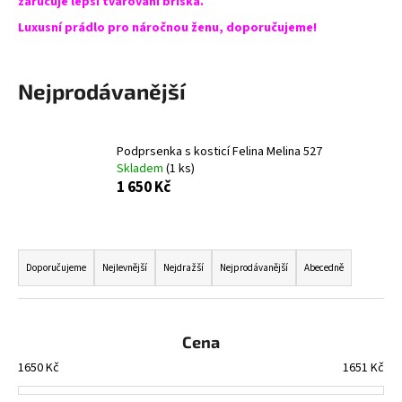
zaručuje lepší tvarování bříška.
a
Luxusní prádlo pro náročnou ženu, doporučujeme!
j
í
Nejprodávanější
t
?
Podprsenka s kosticí Felina Melina 527
Skladem
(1 ks)
1 650 Kč
HLEDAT
Ř
a
Doporučujeme
Nejlevnější
Nejdražší
Nejprodávanější
Abecedně
D
z
o
e
p
n
Cena
o
í
r
1650
Kč
1651
Kč
u
p