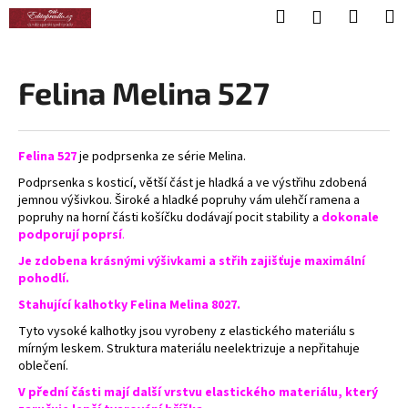
K
Přejít
Hledat
Nákup
M
Přihlášení
na
o
obsah
Zpět
Zpět
košík
š
í
Felina Melina 527
C
k
o
p
Felina 527
je podprsenka ze série Melina.
o
Podprsenka s kosticí, větší část je hladká a ve výstřihu zdobená
t
jemnou výšivkou. Široké a hladké popruhy vám ulehčí ramena a
ř
popruhy na horní části košíčku dodávají pocit stability a
dokonale
podporují poprsí
.
e
Je zdobena krásnými výšivkami a střih zajišťuje maximální
b
pohodlí.
u
Stahující kalhotky Felina Melina 8027.
j
Tyto vysoké kalhotky jsou vyrobeny z elastického materiálu s
e
mírným leskem. Struktura materiálu neelektrizuje a nepřitahuje
t
oblečení.
e
V přední části mají další vrstvu elastického materiálu, který
n