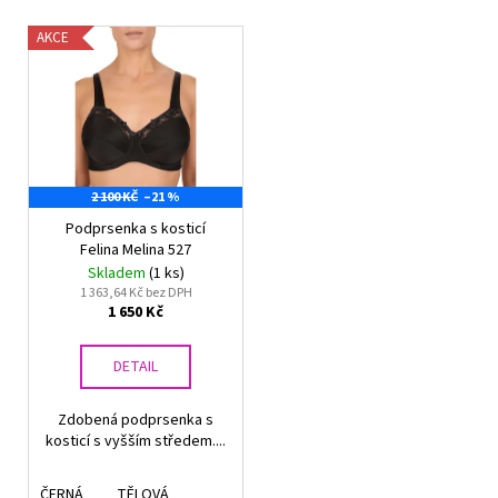
V
AKCE
ý
p
i
s
p
2 100 KČ
–21 %
r
Podprsenka s kosticí
o
Felina Melina 527
d
Skladem
(1 ks)
u
1 363,64 Kč bez DPH
1 650 Kč
k
t
DETAIL
ů
Zdobená podprsenka s
kosticí s vyšším středem....
ČERNÁ
TĚLOVÁ