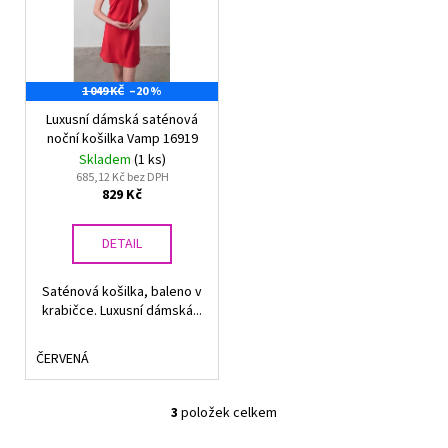
1 049 KČ
–20 %
Luxusní dámská saténová
noční košilka Vamp 16919
Skladem
(1 ks)
685,12 Kč bez DPH
829 Kč
DETAIL
Saténová košilka, baleno v
krabičce. Luxusní dámská...
ČERVENÁ
3
položek celkem
O
v