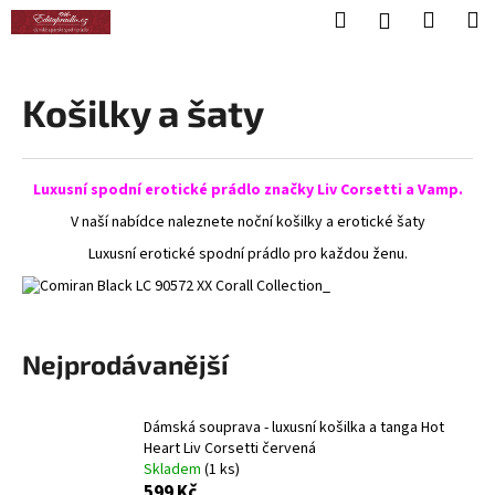
K
Přejít
Hledat
Nákup
M
Přihlášení
na
o
obsah
Zpět
Zpět
košík
š
í
Košilky a šaty
C
k
o
p
Luxusní spodní erotické prádlo značky Liv Corsetti a Vamp.
o
V naší nabídce naleznete noční košilky a erotické šaty
t
Luxusní erotické spodní prádlo pro každou ženu.
ř
e
b
u
Nejprodávanější
j
e
Dámská souprava - luxusní košilka a tanga Hot
t
Heart Liv Corsetti červená
e
Skladem
(1 ks)
n
599 Kč