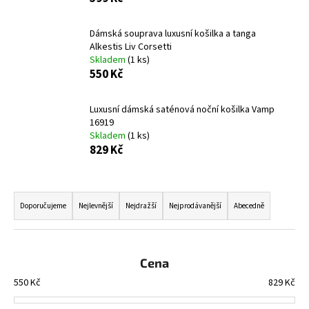
a
j
Dámská souprava luxusní košilka a tanga
Alkestis Liv Corsetti
í
Skladem
(1 ks)
t
550 Kč
?
Luxusní dámská saténová noční košilka Vamp
16919
Skladem
(1 ks)
829 Kč
HLEDAT
Ř
a
Doporučujeme
Nejlevnější
Nejdražší
Nejprodávanější
Abecedně
D
z
o
e
p
n
Cena
o
í
r
550
Kč
829
Kč
u
p