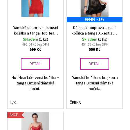
s
p
599 KČ
–8 %
r
Dámská souprava - luxusní
Dámská souprava luxusní
o
košilka a tanga Hot Heart
košilka a tanga Alkestis Liv
d
Liv Corsetti červená
Corsetti
Skladem
(1 ks)
Skladem
(1 ks)
u
495,04 Kč bez DPH
454,55 Kč bez DPH
599 Kč
550 Kč
k
t
DETAIL
DETAIL
ů
Hot Heart červená košilka +
Dámská košilka s krajkou a
tanga Luxusní dámská
tanga Luxusní dámská
noční...
noční...
L/XL
ČERNÁ
AKCE