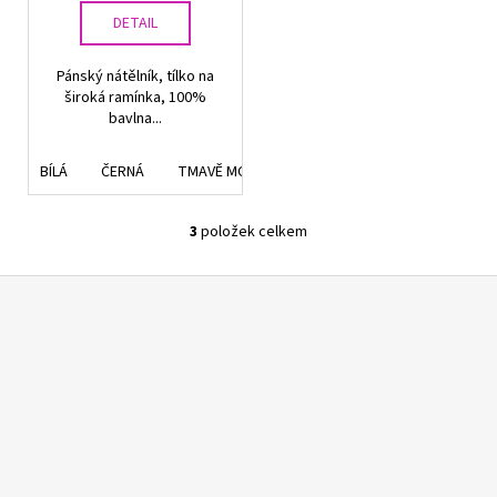
DETAIL
Pánský nátělník, tílko na
široká ramínka, 100%
bavlna...
BÍLÁ
ČERNÁ
TMAVĚ MODRÁ
3
položek celkem
O
v
Z
l
á
á
d
p
a
a
c
t
í
í
p
r
v