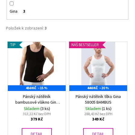
č
u
Gina
3
j
e
m
Položek k zobrazení:
3
e
V
TIP
NÁŠ BESTSELLER
ý
NATURANA
5063
p
ZMENŠOVACÍ
i
PODPRSENKA
MINIMIZER
s
TMAVĚ
p
ŠEDÁ
450 KČ
–15 %
440 KČ
–20 %
r
729
Kč
Pánský nátělník
Pánský nátělník tílko Gina
o
bambusové vlákno Gina
58005 BAMBUS
d
58008
Skladem
(3 ks)
Skladem
(1 ks)
u
313,22 Kč bez DPH
288,43 Kč bez DPH
379 Kč
349 Kč
k
t
DETAIL
DETAIL