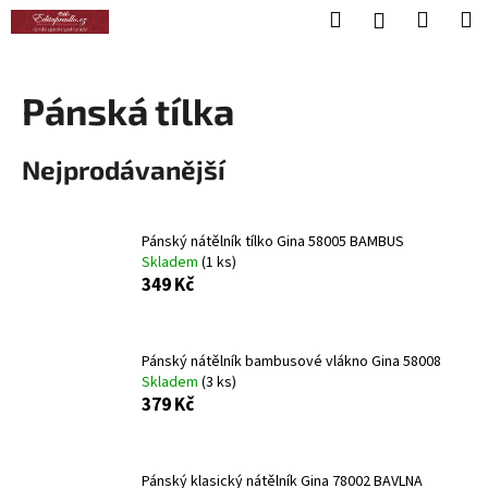
K
Přejít
Hledat
Nákup
M
Přihlášení
na
o
obsah
Zpět
Zpět
košík
š
í
Pánská tílka
C
k
o
Nejprodávanější
p
o
t
Pánský nátělník tílko Gina 58005 BAMBUS
ř
Skladem
(1 ks)
349 Kč
e
b
u
Pánský nátělník bambusové vlákno Gina 58008
j
Skladem
(3 ks)
e
379 Kč
t
e
Pánský klasický nátělník Gina 78002 BAVLNA
n