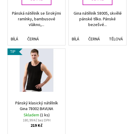
ů
Pánská nátělník se širokými
Gina nátělník 58005, skvělé
ramínky, bambusové
pánské tílko. Pánské
vlákno,...
bezešvé...
BÍLÁ
ČERNÁ
BÍLÁ
ČERNÁ
TĚLOVÁ
TIP
Pánský klasický nátělník
Gina 78002 BAVLNA
Skladem
(1 ks)
180,99 Kč bez DPH
219 Kč