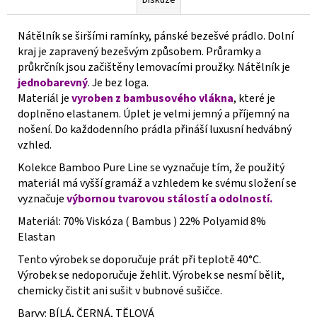
Nátělník se širšími ramínky, pánské bezešvé prádlo. Dolní
kraj je zapravený bezešvým způsobem. Průramky a
průkrčník jsou začištěny lemovacími proužky. Nátělník je
j
ednobarevný
. Je bez loga.
Materiál je
vyroben z bambusového vlákna
, které je
doplněno elastanem. Úplet je velmi jemný a příjemný na
nošení. Do každodenního prádla přináší luxusní hedvábný
vzhled.
Kolekce Bamboo Pure Line se vyznačuje tím, že použitý
materiál má vyšší gramáž a vzhledem ke svému složení se
vyznačuje
výbornou tvarovou stálostí a odolností.
Materiál: 70% Viskóza ( Bambus ) 22% Polyamid 8%
Elastan
Tento výrobek se doporučuje prát při teplotě 40°C.
Výrobek se nedoporučuje žehlit. Výrobek se nesmí bělit,
chemicky čistit ani sušit v bubnové sušičce.
Barvy: BÍLÁ, ČERNÁ, TĚLOVÁ