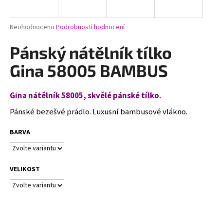
a
j
Průměrné
Neohodnoceno
Podrobnosti hodnocení
í
hodnocení
produktu
Pánský nátělník tílko
t
je
?
0,0
Gina 58005 BAMBUS
z
5
hvězdiček.
Gina nátělník 58005, skvělé pánské tílko.
Pánské bezešvé prádlo. Luxusní bambusové vlákno.
HLEDAT
BARVA
D
o
VELIKOST
p
o
r
u