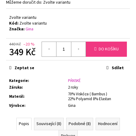
č
Můžeme doručit do:
Zvolte variantu
u
j
Zvolte variantu
e
Kód:
Zvolte variantu
m
Značka:
Gina
e
440 Kč
–20 %
349 Kč
DO KOŠÍKU
PODPRSENKA
S
Měrná
KOSTICEMI
cena:
FELINA
Zeptat se
Sdílet
MOMENTS
519
Kategorie
:
PÁNSKÉ
ČERNÁ
Záruka
:
2 roky
1
70% Viskóza ( Bambus )
699
Materál
:
22% Polyamid 8% Elastan
Kč
Výrobce
:
Gina
Původně:
1
799
Kč
Popis
Související (8)
Podobné (8)
Hodnocení
Diskuze