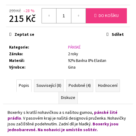
č
u
299 Kč
–28 %
j
215 Kč
DO KOŠÍKU
e
Měrná
m
cena:
e
Zeptat se
Sdílet
Kategorie
:
PÁNSKÉ
PODPRSENKA
Záruka
:
2 roky
S
Materál
:
92% Bavlna 8% Elastan
KOSTICEMI
FELINA
Výrobce
:
Gina
MOMENTS
519
ČERNÁ
Popis
Související (8)
Podobné (4)
Hodnocení
1
699
Diskuze
Kč
Původně:
1
Boxerky s kratší nohavičkou a s našitou gumou,
pánské šité
799
prádlo
. V pasovém kraji je našitá designová pruženka. Nohavičky
Kč
jsou začištěné podehnutím. Zadní díl je hladký.
Boxerky jsou
jednobarevné. Na nohavici je umístěn solitér.