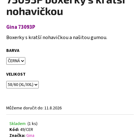
je
a
0,0
nohavičkou
z
j
5
í
hvězdiček.
Gina 73093P
t
Boxerky s kratší nohavičkou a našitou gumou.
?
BARVA
HLEDAT
VELIKOST
D
o
Můžeme doručit do:
11.8.2026
p
o
Skladem
(1 ks)
r
Kód:
49/CER
u
Značka:
Gina