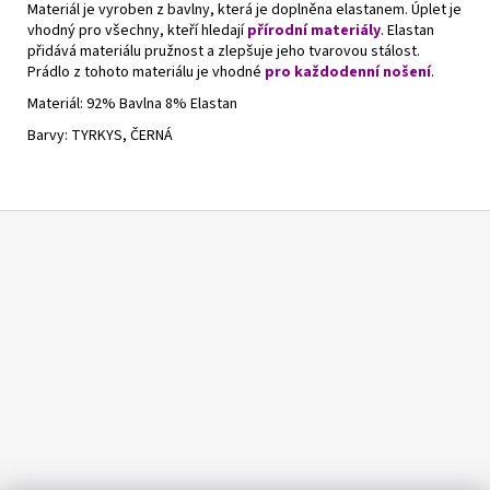
Materiál je vyroben z bavlny, která je doplněna elastanem. Úplet je
vhodný pro všechny, kteří hledají
přírodní materiály
. Elastan
přidává materiálu pružnost a zlepšuje jeho tvarovou stálost.
Prádlo z tohoto materiálu je vhodné
pro každodenní nošení
.
Materiál: 92% Bavlna 8% Elastan
Barvy: TYRKYS, ČERNÁ
Z
á
p
a
t
í