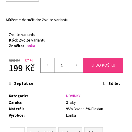
č
u
j
e
Můžeme doručit do:
Zvolte variantu
m
e
Zvolte variantu
Kód:
Zvolte variantu
Značka:
Lonka
PODPRSENKA
S
KOSTICÍ
320 Kč
–37 %
199 Kč
FELINA
DO KOŠÍKU
CONTURELLE
PROVENCE
Měrná
80505
cena:
Zeptat se
Sdílet
ČERNÁ
1
Kategorie
:
NOVINKY
699
Záruka
:
2 roky
Kč
Původně:
Materál
:
95% Bavlna 5% Elastan
2
Výrobce
:
Lonka
879
Kč