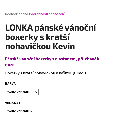
a
j
Průměrné
Neohodnoceno
Podrobnosti hodnocení
í
hodnocení
produktu
LONKA pánské vánoční
t
je
?
0,0
boxerky s kratší
z
5
nohavičkou Kevin
hvězdiček.
Pánské vánoční boxerky s elastanem, přiléhavé k
HLEDAT
noze.
Boxerky s kratší nohavičkou a našitou gumou.
D
BARVA
o
p
o
r
VELIKOST
u