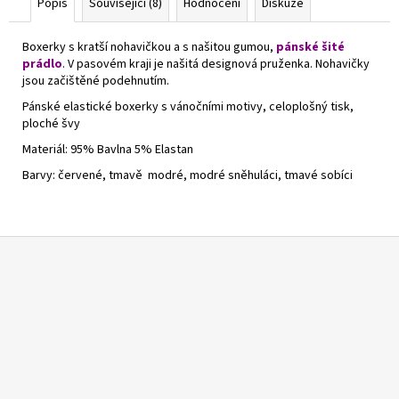
Popis
Související (8)
Hodnocení
Diskuze
Boxerky s kratší nohavičkou a s našitou gumou,
pánské šité
prádlo
. V pasovém kraji je našitá designová pruženka. Nohavičky
jsou začištěné podehnutím.
Pánské elastické boxerky s vánočními motivy, celoplošný tisk,
ploché švy
Materiál: 95% Bavlna 5% Elastan
Barvy: červené, tmavě modré, modré sněhuláci, tmavé sobíci
Z
á
p
a
t
í