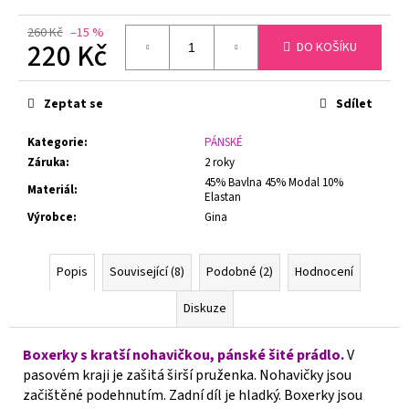
č
u
260 Kč
–15 %
j
220 Kč
DO KOŠÍKU
e
Měrná
m
cena:
e
Zeptat se
Sdílet
Kategorie
:
PÁNSKÉ
PODPRSENKA
Záruka
:
2 roky
S
45% Bavlna 45% Modal 10%
KOSTICÍ
Materiál
:
Elastan
FELINA
CONTURELLE
Výrobce
:
Gina
PROVENCE
80505
ČERNÁ
Popis
Související (8)
Podobné (2)
Hodnocení
1
699
Diskuze
Kč
Původně:
2
Boxerky s kratší nohavičkou, pánské šité prádlo.
V
879
pasovém kraji je zašitá širší pruženka. Nohavičky jsou
Kč
začištěné podehnutím. Zadní díl je hladký. Boxerky jsou