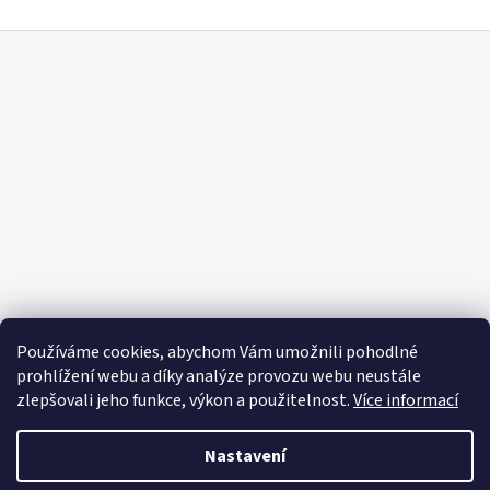
Z
á
p
a
t
í
Používáme cookies, abychom Vám umožnili pohodlné
prohlížení webu a díky analýze provozu webu neustále
zlepšovali jeho funkce, výkon a použitelnost.
Více informací
Nastavení
Vytvořil Shoptet