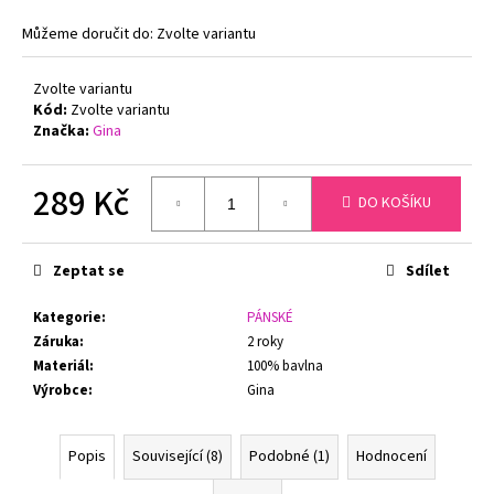
č
u
Můžeme doručit do:
Zvolte variantu
j
e
Zvolte variantu
m
Kód:
Zvolte variantu
e
Značka:
Gina
ZMENŠOVACÍ
289 Kč
DO KOŠÍKU
PODPRSENKA
MINIMIZER
Měrná
NATURANA
cena:
5063
Zeptat se
Sdílet
TĚLOVÁ
719
Kategorie
:
PÁNSKÉ
Kč
Záruka
:
2 roky
Původně:
Materiál
:
100% bavlna
799
Kč
Výrobce
:
Gina
Popis
Související (8)
Podobné (1)
Hodnocení