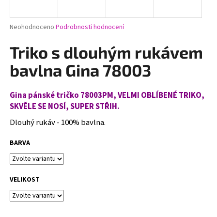
a
j
Průměrné
Neohodnoceno
Podrobnosti hodnocení
í
hodnocení
produktu
Triko s dlouhým rukávem
t
je
?
0,0
bavlna Gina 78003
z
5
hvězdiček.
Gina pánské tričko 78003PM, VELMI OBLÍBENÉ TRIKO,
SKVĚLE SE NOSÍ, SUPER STŘIH.
HLEDAT
Dlouhý rukáv - 100% bavlna.
BARVA
D
o
p
VELIKOST
o
r
u