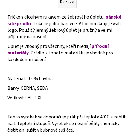
Diskuze
Tričko s dlouhým rukávem ze žebrového úpletu,
p
á
nské
šité prádlo
. Triko je jednobarevné. V bočním kraji je všité
logo. Použitý jemný žebrový úplet je pružný a velmi
příjemný na nošení.
Úplet je vhodný pro všechny, kteří hledají
přírodní
materiály
. Prádlo z tohoto materiálu je vhodné pro
každodenní nošení.
Materiál: 100% bavlna
Barvy: ČERNÁ, ŠEDÁ
Velikosti: M - 3 XL
Tento výrobek se doporučuje prát při teplotě 40°C a žehlit
na 1. teplotní stupeň. Výrobek se nesmí bělit, chemicky
čistit ani sušit v bubnové sušičce.