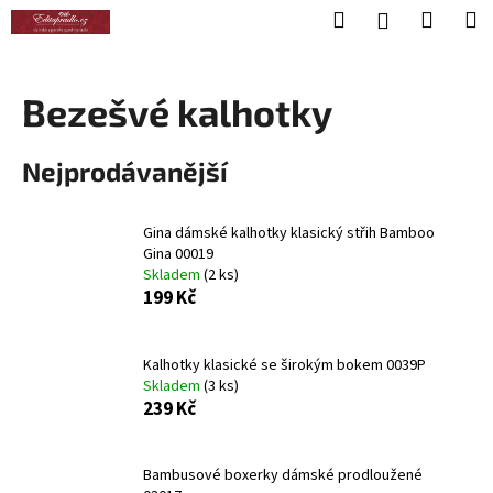
K
Přejít
Hledat
Nákup
M
Přihlášení
na
o
obsah
Zpět
Zpět
košík
š
í
Bezešvé kalhotky
C
k
o
Nejprodávanější
p
o
t
Gina dámské kalhotky klasický střih Bamboo
Gina 00019
ř
Skladem
(2 ks)
e
199 Kč
b
u
Kalhotky klasické se širokým bokem 0039P
j
Skladem
(3 ks)
e
239 Kč
t
e
Bambusové boxerky dámské prodloužené
n