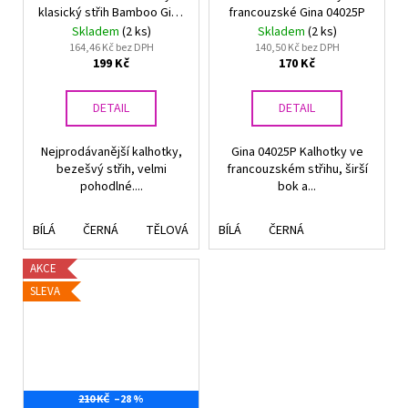
klasický střih Bamboo Gina
francouzské Gina 04025P
00019
Skladem
(2 ks)
Skladem
(2 ks)
164,46 Kč bez DPH
140,50 Kč bez DPH
199 Kč
170 Kč
DETAIL
DETAIL
Nejprodávanější kalhotky,
Gina 04025P Kalhotky ve
bezešvý střih, velmi
francouzském střihu, širší
pohodlné....
bok a...
BÍLÁ
ČERNÁ
TĚLOVÁ
VANILKA
BÍLÁ
ČERNÁ
BRANDY
AKCE
SLEVA
210 KČ
–28 %