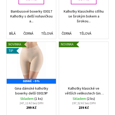
ů
Bambusové boxerky 03017
Kalhotky klasického střihu
Kalhotky s delší nohavičkou
se širokým bokem a
a...
širokou...
BÍLÁ
ČERNÁ
TĚLOVÁ
ČERNÁ
TĚLOVÁ
NOVINKA
NOVINKA
TIP
329 KČ
–9 %
Gina dámské kalhotky
Kalhotky klasické ve
boxerky delší 03019P
větších velikostech Gina
01000P
Skladem
(1 ks)
Skladem
(2 ks)
247,11 Kč bez DPH
197,52 Kč bez DPH
299 Kč
239 Kč