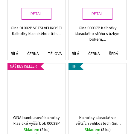
DETAIL
DETAIL
Gina 01002P VĚTŠÍ VELIKOSTI
Gina 00037P Kalhotky
Kalhotky klasického střihu...
klasického střihu s úzkým
bokem,...
BÍLÁ
ČERNÁ
TĚLOVÁ
TĚLOVÁ TMAVÁ
BÍLÁ
ČERNÁ
ŠEDÁ
TM
NÁŠ BESTSELLER
TIP
GINA bambusové kalhotky
Kalhotky klasické ve
klasické vyšší bok 00038P
větších velikostech Gina
01001P
Skladem
(2 ks)
Skladem
(3 ks)