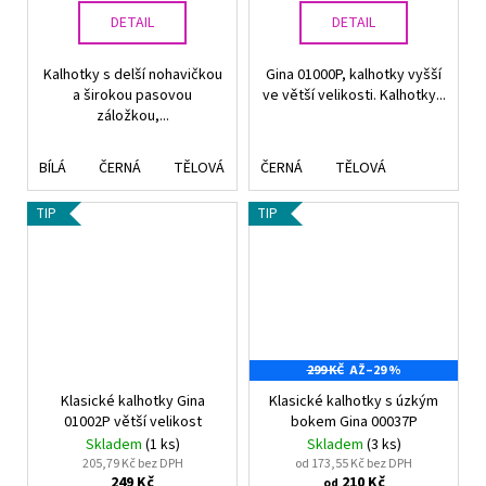
DETAIL
DETAIL
Kalhotky s delší nohavičkou
Gina 01000P, kalhotky vyšší
a širokou pasovou
ve větší velikosti. Kalhotky...
záložkou,...
BÍLÁ
ČERNÁ
TĚLOVÁ
ŠEDO-HNĚDÁ
ČERNÁ
TĚLOVÁ
TIP
TIP
299 KČ
AŽ
–29 %
Klasické kalhotky Gina
Klasické kalhotky s úzkým
01002P větší velikost
bokem Gina 00037P
Skladem
(1 ks)
Skladem
(3 ks)
205,79 Kč bez DPH
od 173,55 Kč bez DPH
249 Kč
210 Kč
od