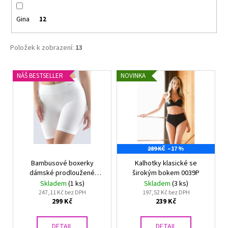
č
u
Gina
12
j
e
m
Položek k zobrazení:
13
e
V
NÁŠ BESTSELLER
NOVINKA
ý
ZMENŠOVACÍ
PODPRSENKA
p
MINIMIZER
i
NATURANA
5063
s
719
p
Kč
289 KČ
–17 %
r
Původně:
799
Bambusové boxerky
Kalhotky klasické se
o
Kč
dámské prodloužené
širokým bokem 0039P
d
03017
Skladem
(1 ks)
Skladem
(3 ks)
u
247,11 Kč bez DPH
197,52 Kč bez DPH
299 Kč
239 Kč
k
t
DETAIL
DETAIL