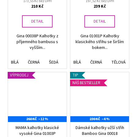
173,55 Kč bez DPH
197,52 Kč bez DPH
210 Kč
239 Kč
DETAIL
DETAIL
Gina 00038P Kalhotky z
Gina 01001P Kalhotky
příjemného bambusu s
klasického střihu se širším
vyšším...
bokem...
BÍLÁ
ČERNÁ
ŠEDÁ
TMAVĚ MODRÁ
BÍLÁ
ČERNÁ
TĚLOVÁ
TĚLOVÁ
ŠEDO
V
VÝPRODEJ
TIP
NÁŠ BESTSELLER
260 KČ
–12 %
230 KČ
–4 %
MAMA kalhotky klasické
Dámské kalhotky užší střih
vysoké Gina 01003P
Bamboo Gina 00018