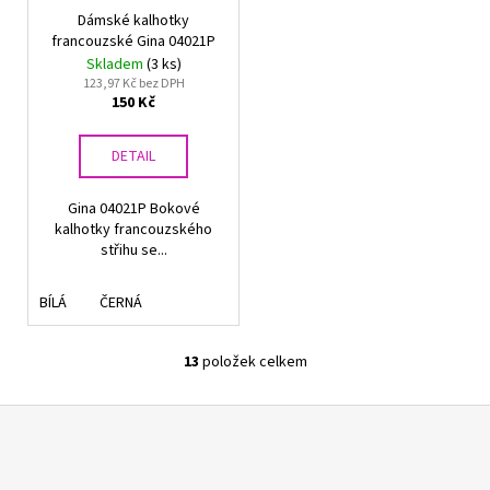
Dámské kalhotky
francouzské Gina 04021P
Skladem
(3 ks)
123,97 Kč bez DPH
150 Kč
DETAIL
Gina 04021P Bokové
kalhotky francouzského
střihu se...
BÍLÁ
ČERNÁ
13
položek celkem
O
v
Z
l
á
á
d
p