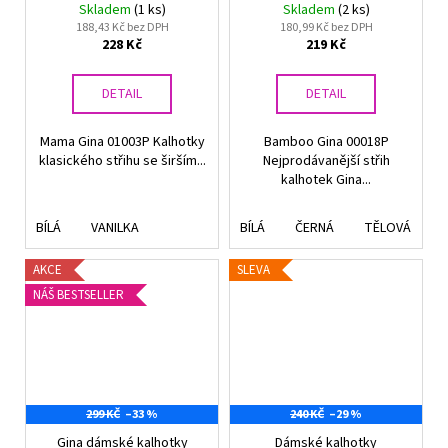
Skladem
(1 ks)
Skladem
(2 ks)
188,43 Kč bez DPH
180,99 Kč bez DPH
228 Kč
219 Kč
DETAIL
DETAIL
Mama Gina 01003P Kalhotky
Bamboo Gina 00018P
klasického střihu se širším...
Nejprodávanější střih
kalhotek Gina...
BÍLÁ
VANILKA
BÍLÁ
ČERNÁ
TĚLOVÁ
V
AKCE
SLEVA
NÁŠ BESTSELLER
299 KČ
–33 %
240 KČ
–29 %
Gina dámské kalhotky
Dámské kalhotky