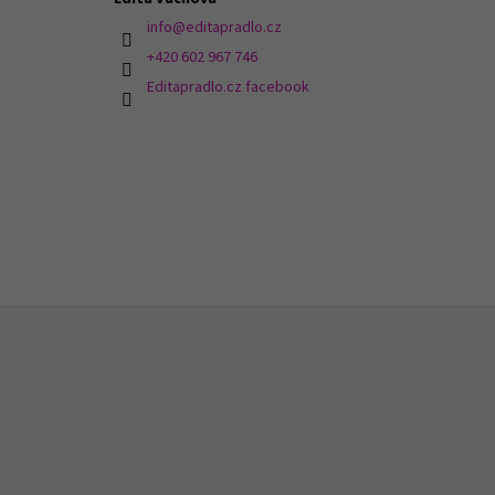
info
@
editapradlo.cz
+420 602 967 746
Editapradlo.cz facebook
Z
á
p
a
t
í