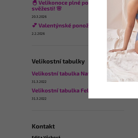
🐣 Velikonoce plné pohodlí a
svěžesti! 🌸
20.3.2026
💕 Valentýnské ponožky
2.2.2026
Velikostní tabulky
Velikostní tabulka Naturana
31.3.2022
Velikostní tabulka Felina
31.3.2022
Kontakt
Edita Vůchová