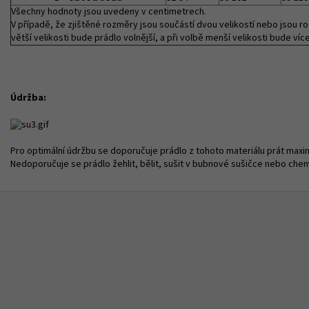
Všechny hodnoty jsou uvedeny v centimetrech.
V případě, že zjištěné rozměry jsou součástí dvou velikostí nebo jsou ro
větší velikosti bude prádlo volnější, a při volbě menší velikosti bude víc
Údržba:
Pro optimální údržbu se doporučuje prádlo z tohoto materiálu prát maxi
Nedoporučuje se prádlo žehlit, bělit, sušit v bubnové sušičce nebo chemi