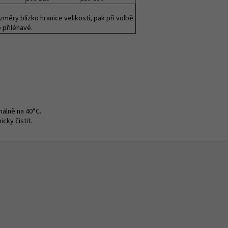
změry blízko hranice velikostí, pak při volbě
e přiléhavé.
málně na 40°C.
cky čistit.