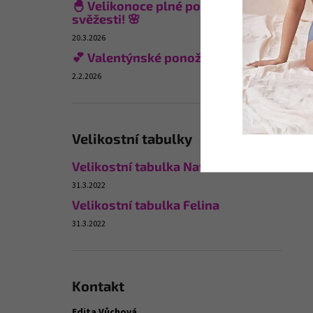
🐣 Velikonoce plné pohodlí a
svěžesti! 🌸
20.3.2026
💕 Valentýnské ponožky
2.2.2026
Velikostní tabulky
Velikostní tabulka Naturana
31.3.2022
Velikostní tabulka Felina
31.3.2022
Kontakt
Edita Vůchová