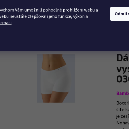
bychom Vám umožnili pohodlné prohlížení webu a
KÉ PRÁDLO
PLAVKY
LETNÍ ŠATY
NOČNÍ P
Odmít
webu neustále zlepšovali jeho funkce, výkon a
ormací
 GINA 03016
Co potřebujete najít?
Průměr
Neoho
hodnoc
produk
HLEDAT
Dá
je
0,0
vy
z
5
03
Doporučujeme
hvězdi
Bamb
Boxer
šité k
je ze
Nohav