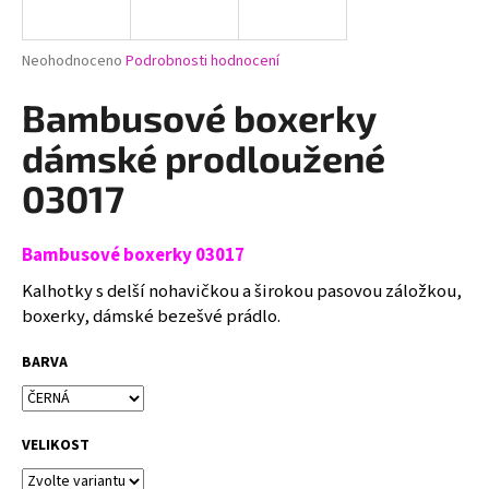
a
j
Průměrné
Neohodnoceno
Podrobnosti hodnocení
í
hodnocení
produktu
Bambusové boxerky
t
je
?
0,0
dámské prodloužené
z
5
03017
hvězdiček.
Bambusové boxerky 03017
HLEDAT
Kalhotky s delší nohavičkou a širokou pasovou záložkou,
boxerky, dámské bezešvé prádlo.
D
BARVA
o
p
o
r
VELIKOST
u