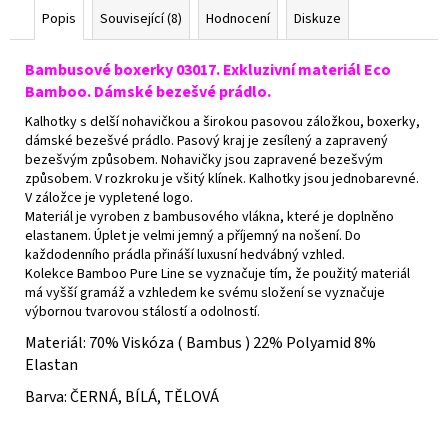
Popis
Související (8)
Hodnocení
Diskuze
Bambusové boxerky 03017. Exkluzivní materiál Eco
Bamboo. Dámské bezešvé prádlo.
Kalhotky s delší nohavičkou a širokou pasovou záložkou, boxerky,
dámské bezešvé prádlo. Pasový kraj je zesílený a zapravený
bezešvým způsobem. Nohavičky jsou zapravené bezešvým
způsobem. V rozkroku je všitý klínek. Kalhotky jsou jednobarevné.
V záložce je vypletené logo.
Materiál je vyroben z bambusového vlákna, které je doplněno
elastanem. Úplet je velmi jemný a příjemný na nošení. Do
každodenního prádla přináší luxusní hedvábný vzhled.
Kolekce Bamboo Pure Line se vyznačuje tím, že použitý materiál
má vyšší gramáž a vzhledem ke svému složení se vyznačuje
výbornou tvarovou stálostí a odolností.
Materiál: 7
0% Viskóza ( Bambus ) 22% Polyamid 8%
Elastan
Barva: ČERNÁ, BÍLÁ, TĚLOVÁ