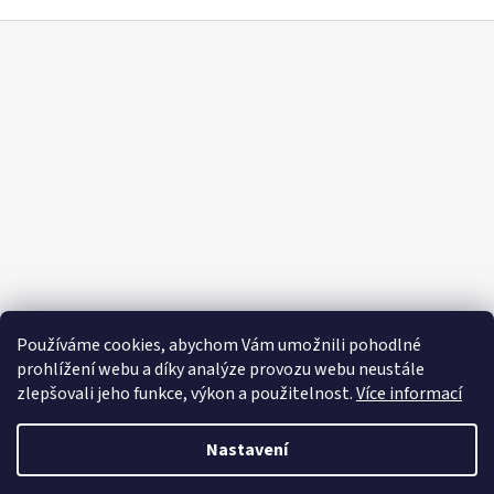
Z
á
p
a
t
í
Používáme cookies, abychom Vám umožnili pohodlné
prohlížení webu a díky analýze provozu webu neustále
zlepšovali jeho funkce, výkon a použitelnost.
Více informací
Nastavení
Vytvořil Shoptet