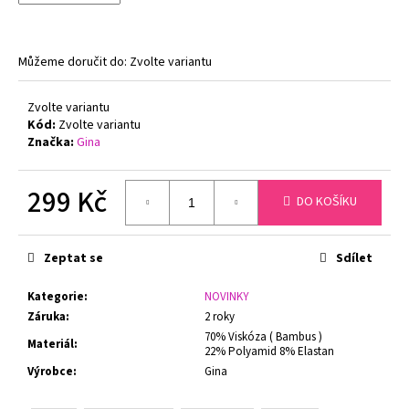
č
u
j
e
Můžeme doručit do:
Zvolte variantu
m
e
Zvolte variantu
Kód:
Zvolte variantu
Značka:
Gina
FLORA
DÁMSKÝ
HŘEJIVÝ
299 Kč
DO KOŠÍKU
ŽUPAN
SE
Měrná
ŠÁLOVÝM
cena:
LÍMCEM
Zeptat se
Sdílet
VESTIS
25
56
Kategorie
:
NOVINKY
Záruka
:
2 roky
1
360
70% Viskóza ( Bambus )
Materiál
:
Kč
22% Polyamid 8% Elastan
Výrobce
:
Gina