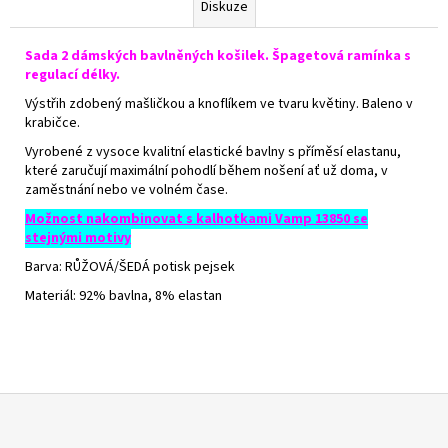
Diskuze
Sada 2 dámských bavlněných košilek. Špagetová ramínka s
regulací délky.
Výstřih zdobený mašličkou a knoflíkem ve tvaru květiny. Baleno v
krabičce.
Vyrobené z vysoce kvalitní elastické bavlny s příměsí elastanu,
které zaručují maximální pohodlí během nošení ať už doma, v
zaměstnání nebo ve volném čase.
Možnost nakombinovat s kalhotkami Vamp 13850 se
stejnými motivy
Barva: RŮŽOVÁ/ŠEDÁ potisk pejsek
Materiál: 92% bavlna, 8% elastan
Z
á