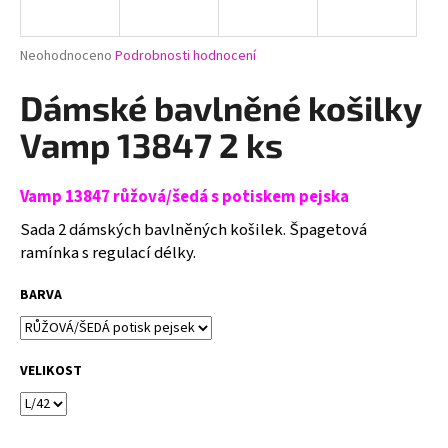
a
j
Průměrné
Neohodnoceno
Podrobnosti hodnocení
í
hodnocení
produktu
Dámské bavlněné košilky
t
je
?
0,0
Vamp 13847 2 ks
z
5
hvězdiček.
Vamp 13847 růžová/šedá s potiskem pejska
Sada 2 dámských bavlněných košilek. Špagetová
HLEDAT
ramínka s regulací délky.
BARVA
D
o
p
VELIKOST
o
r
u