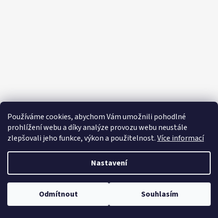
p
a
t
í
Používáme cookies, abychom Vám umožnili pohodlné
prohlížení webu a díky analýze provozu webu neustále
zlepšovali jeho funkce, výkon a použitelnost.
Více informací
Nastavení
Vytvořil Shoptet
Copyright 2026
Editapradlo.cz
. Všechna práva vyhrazena.
Upravit
Odmítnout
Souhlasím
nastavení cookies
Letní šaty, plavky 🎀