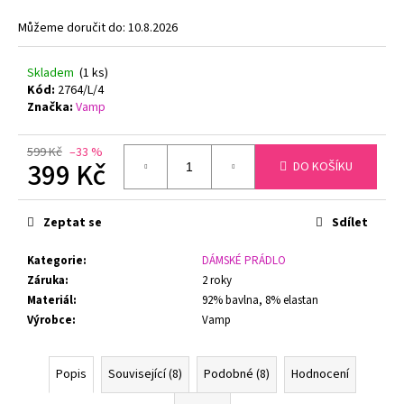
č
u
Můžeme doručit do:
10.8.2026
j
e
Skladem
(1 ks)
m
Kód:
2764/L/4
e
Značka:
Vamp
599 Kč
–33 %
PODPRSENKA
399 Kč
DO KOŠÍKU
S
KOSTICÍ
Měrná
FELINA
cena:
RHAPSODY
Zeptat se
Sdílet
205210
BÍLÁ
Kategorie
:
DÁMSKÉ PRÁDLO
1
Záruka
:
2 roky
650
Kč
Materiál
:
92% bavlna, 8% elastan
Původně:
Výrobce
:
Vamp
2
100
Kč
Popis
Související (8)
Podobné (8)
Hodnocení