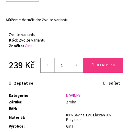
č
u
j
e
Můžeme doručit do:
Zvolte variantu
m
e
Zvolte variantu
Kód:
Zvolte variantu
Značka:
Gina
FLORA
DÁMSKÝ
HŘEJIVÝ
239 Kč
DO KOŠÍKU
ŽUPAN
SE
Měrná
ŠÁLOVÝM
cena:
LÍMCEM
Zeptat se
Sdílet
VESTIS
25
56
Kategorie
:
NOVINKY
Záruka
:
2 roky
1
360
EAN
:
—
Kč
80% Bavlna 12% Elastan 8%
Materiál
:
Polyamid
Výrobce
:
Gina