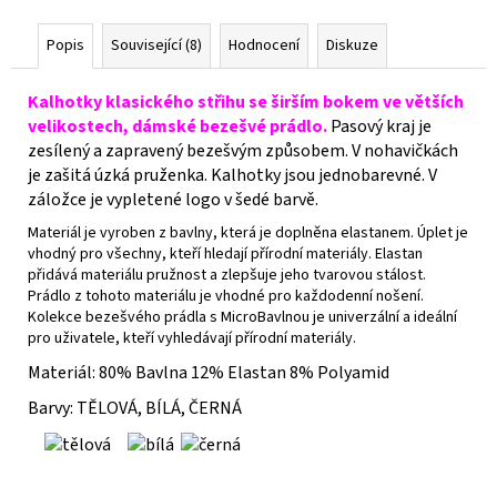
Popis
Související (8)
Hodnocení
Diskuze
Kalhotky klasického střihu se širším bokem ve větších
velikostech, dámské bezešvé prádlo.
Pasový kraj je
zesílený a zapravený bezešvým způsobem. V nohavičkách
je zašitá úzká pruženka. Kalhotky jsou jednobarevné. V
záložce je vypletené logo v šedé barvě.
Materiál je vyroben z bavlny, která je doplněna elastanem. Úplet je
vhodný pro všechny, kteří hledají přírodní materiály. Elastan
přidává materiálu pružnost a zlepšuje jeho tvarovou stálost.
Prádlo z tohoto materiálu je vhodné pro každodenní nošení.
Kolekce bezešvého prádla s MicroBavlnou je univerzální a ideální
pro uživatele, kteří vyhledávají přírodní materiály.
Materiál:
80% Bavlna 12% Elastan 8% Polyamid
Barvy: TĚLOVÁ, BÍLÁ, ČERNÁ