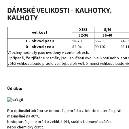
DÁMSKÉ VELIKOSTI - KALHOTKY,
KALHOTY
XS/S
S/M
velikost
32-36
36-40
C - obvod pasu
58-70
66-78
74-8
D - obvod sedu
82-94
90-102
98-1
Všechny hodnoty jsou uvedeny v centimetrech.
V případě, že zjištěné rozměry jsou součástí dvou velikostí nebo jsou r
větší velikosti bude prádlo volnější, a při volbě menší velikosti bude ví
Údržba:
Pro optimální údržbu se doporučuje prádlo z tohoto materiálu prát
maximálně na 40°C.
Nedoporučuje se prádlo žehlit, bělit, sušit v bubnové sušičce
nebo chemicky čistit.