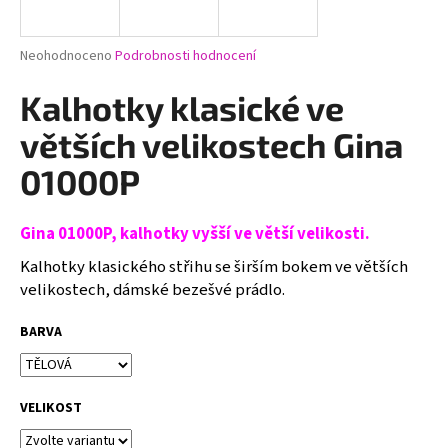
a
j
Průměrné
Neohodnoceno
Podrobnosti hodnocení
í
hodnocení
produktu
Kalhotky klasické ve
t
je
?
0,0
větších velikostech Gina
z
5
01000P
hvězdiček.
Gina 01000P, kalhotky vyšší ve větší velikosti.
HLEDAT
Kalhotky klasického střihu se širším bokem ve větších
velikostech, dámské bezešvé prádlo.
D
BARVA
o
p
o
r
VELIKOST
u